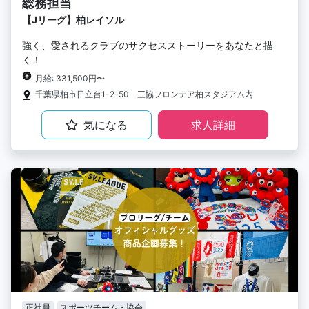
総務担当
【Jリーグ】柏レイソル
強く、愛されるクラブのサクセスストーリーをあなたと描
く！
月給: 331,500円〜
千葉県柏市日立台1-2-50 三協フロンテア柏スタジアム内
気になる
求人詳細
正社員
スポーツチーム・協会