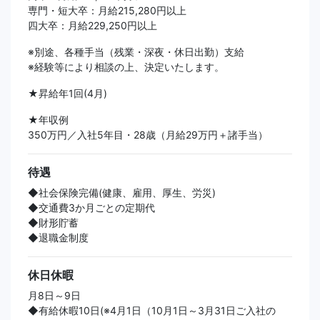
専門・短大卒：月給215,280円以上
四大卒：月給229,250円以上
※別途、各種手当（残業・深夜・休日出勤）支給
※経験等により相談の上、決定いたします。
★昇給年1回(4月)
★年収例
350万円／入社5年目・28歳（月給29万円＋諸手当）
待遇
◆社会保険完備(健康、雇用、厚生、労災)
◆交通費3か月ごとの定期代
◆財形貯蓄
◆退職金制度
休日休暇
月8日～9日
◆有給休暇10日(※4月1日（10月1日～3月31日ご入社の