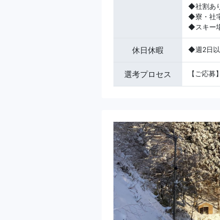
◆社割あ
◆寮・社
◆スキー
休日休暇
◆週2日
選考プロセス
【ご応募