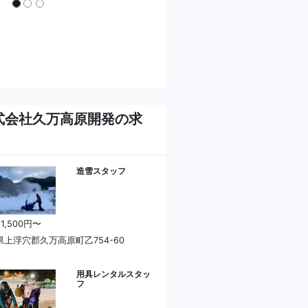
式会社久万高原開発の求
造雪スタッフ
 1,500円〜
県上浮穴郡久万高原町乙754-60
用具レンタルスタッ
フ