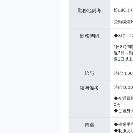
勤務地備考
松山ICよ
受動喫煙
勤務時間
◆8時～2
1日8時間
週3日～
週2日以
給与
時給: 1,0
給与備考
時給1,00
◆交通費規
0円
◆ご自身
待遇
◆残業手
◆制服あ