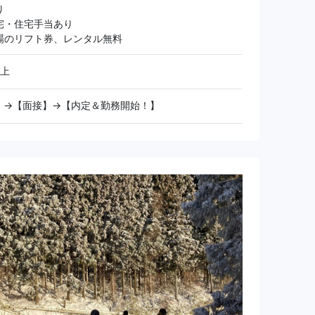
り
宅・住宅手当あり
場のリフト券、レンタル無料
以上
】→【面接】→【内定＆勤務開始！】