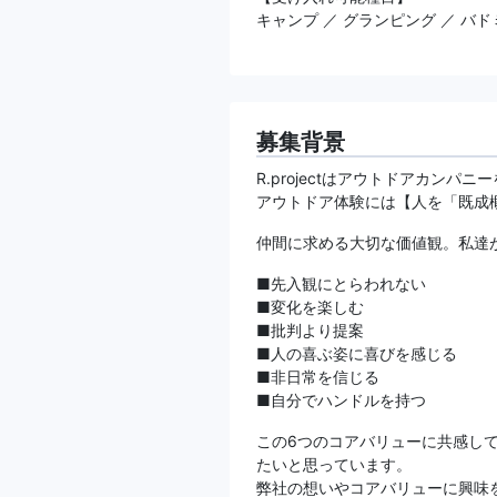
キャンプ ／ グランピング ／ バドミ
募集背景
R.projectはアウトドアカンパ
アウトドア体験には【人を「既成
仲間に求める大切な価値観。私達
■先入観にとらわれない
■変化を楽しむ
■批判より提案
■人の喜ぶ姿に喜びを感じる
■非日常を信じる
■自分でハンドルを持つ
この6つのコアバリューに共感し
たいと思っています。
弊社の想いやコアバリューに興味