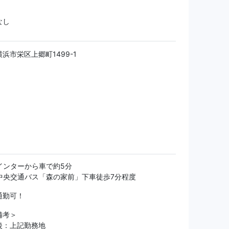
なし
浜市栄区上郷町1499-1
インターから車で約5分
中央交通バス「森の家前」下車徒歩7分程度
通勤可！
備考＞
後：上記勤務地