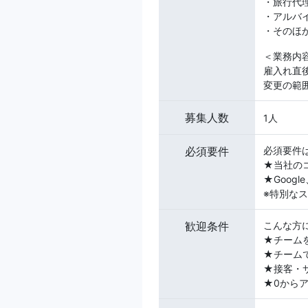
・旅行代
・アルバ
・そのほ
＜業務内
雇入れ直
変更の範
募集人数
1人
必須要件
必須要件
★当社の
★Googl
※特別な
歓迎条件
こんな方
★チーム
★チーム
★接客・
★0から