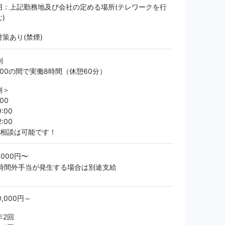
囲：上記勤務地及び会社の定める場所(テレワークを行
)
策あり(禁煙)
制
22:00の間で実働8時間（休憩60分）
例＞
:00
9:00
2:00
の相談は可能です！
0,000円〜
※時間外手当が発生する場合は別途支給
,000円～
年2回