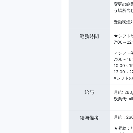
変更の範
う場所含む
受動喫煙対
勤務時間
★シフト
7:00～
＜シフト
7:00～16
10:00～1
13:00～2
※シフト
給与
月給: 26
残業代: 
給与備考
月給：260
★昇給：