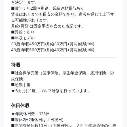
き決定します。
■賞与：年2回 ※別途、業績連動賞与あり
賃金はあくまでも目安の金額であり、選考を通じて上下す
る可能性があります。
月給(月額)は固定手当を含めた表記です。
■昇給：あり
■年収モデル
30歳 年収450万円/月給30万円+賞与(経験1年)
40歳 年収560万円/月給40万円+賞与(経験1年)
待遇
■社会保険完備（健康保険、厚生年金保険、雇用保険、労
災保険）
■通勤手当
★3カ月に1度、ゴルフ研修を行っています。
休日休暇
★年間休日数：125日
■週休2日制(休日は土日祝日)
■年間有給休暇10日～(下限日数は、入社半年経過後の付与