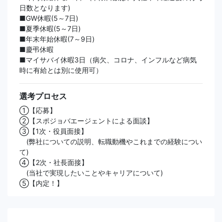
日数となります)
■GW休暇(5～7日)
■夏季休暇(5～7日)
■年末年始休暇(7～9日)
■慶弔休暇
■マイサバイ休暇3日（病欠、コロナ、インフルなど病気
時に有給とは別に使用可）
選考プロセス
①【応募】
②【スポジョバエージェントによる面談】
③【1次・役員面接】
(弊社についての説明、転職動機やこれまでの経験につい
て)
④【2次・社長面接】
(当社で実現したいことやキャリアについて)
⑤【内定！】