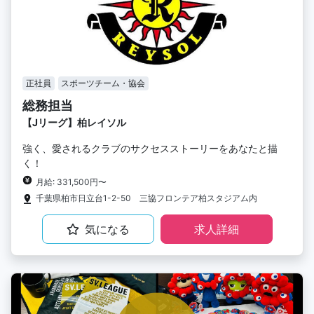
正社員
スポーツチーム・協会
総務担当
【Jリーグ】柏レイソル
強く、愛されるクラブのサクセスストーリーをあなたと描
く！
月給: 331,500円〜
千葉県柏市日立台1-2-50 三協フロンテア柏スタジアム内
気になる
求人詳細