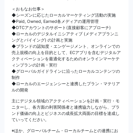
＜おもなお仕事＞
◆シーズンに応じたローカルマーケティング活動の実施
◆Paid, Owned, Earned各メディアの運用管理
◆DTCアカウントのサポート(直接顧客にアプローチ)
◆ローカルのデジタルイニシアティブ (メディアプランニ
ングとバイイング) の計画と実施
◆ブランドの認知度・エンゲージメント、オンラインでの
売上規模の向上を目的として、ECアプリを含むデジタルア
クティベーションを最適化するためのオンラインマーケテ
ィンプランの計画・実行
◆グローバルガイドラインに沿ったローカルコンテンツの
制作
◆ローカルのエージェンシーと連携したプラン・マテリア
ルの開発
主にデジタル領域のアクティベーションを計画・実行・モ
ニターし、各方面の利害関係者と連携協力しながら、ブラ
ンド価値の向上とビジネスの成長拡大両面の目標を達成し
ていってください。
※ほか、グローバルチーム・ローカルチームとの連携にお