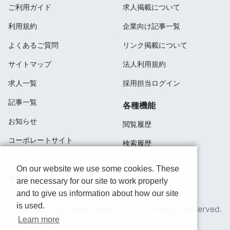
ご利用ガイド
求人掲載について
利用規約
企業向け記事一覧
よくあるご質問
リンク掲載について
サイトマップ
法人利用規約
求人一覧
採用担当ログイン
記事一覧
各種機能
お知らせ
閲覧履歴
コーポレートサイト
検索履歴
ミッション
気になる求人
On our website we use some cookies. These
採用情報
応募済み
are necessary for our site to work properly
and to give us information about how our site
is used.
Copyright 2020 SportsField Co Ltd.All Right Reserved.
Learn more