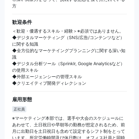
方
歓迎条件
＜歓迎・優遇するスキル・経験＞※必須ではありません。
◆デジタルマーケティング（SNS/広告/コンテンツなど）
に関する知識
◆全方位的なマーケテイングプランニングに関する深い知
識
◆デジタル分析ツール（Sprinklr, Google Analyticsなど）
の使用スキル
◆外部エージェンシーの管理スキル
◆クリエイティブ開発ディレクション
雇用形態
正社員
※マーケティング本部では、選手や大会のスケジュールに
あわせて、土日祝日や早朝等の勤務が想定されるため、前
月に出勤日を土日祝日も含めて設定するシフト制をとって
います。所定労働時間及び休日数は、オフィス社員と同時