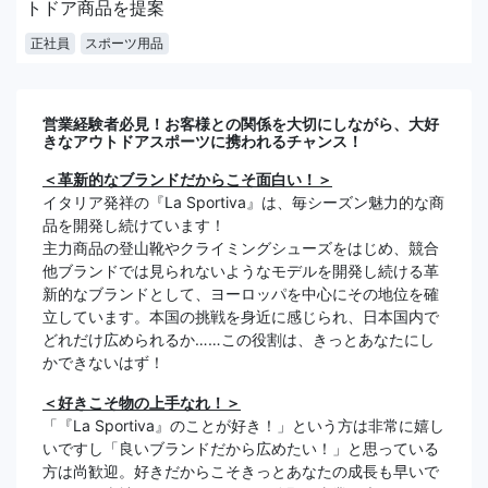
トドア商品を提案
正社員
スポーツ用品
営業経験者必見！お客様との関係を大切にしながら、大好
きなアウトドアスポーツに携われるチャンス！
＜革新的なブランドだからこそ面白い！＞
イタリア発祥の『La Sportiva』は、毎シーズン魅力的な商
品を開発し続けています！
主力商品の登山靴やクライミングシューズをはじめ、競合
他ブランドでは見られないようなモデルを開発し続ける革
新的なブランドとして、ヨーロッパを中心にその地位を確
立しています。本国の挑戦を身近に感じられ、日本国内で
どれだけ広められるか……この役割は、きっとあなたにし
かできないはず！
＜好きこそ物の上手なれ！＞
「『La Sportiva』のことが好き！」という方は非常に嬉し
いですし「良いブランドだから広めたい！」と思っている
方は尚歓迎。好きだからこそきっとあなたの成長も早いで