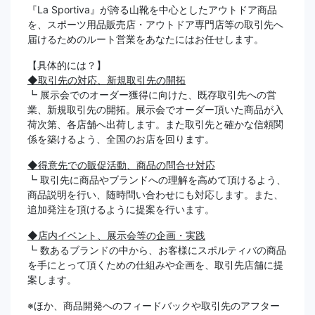
『La Sportiva』が誇る山靴を中心としたアウトドア商品
を、スポーツ用品販売店・アウトドア専門店等の取引先へ
届けるためのルート営業をあなたにはお任せします。
【具体的には？】
◆取引先の対応、新規取引先の開拓
┗ 展示会でのオーダー獲得に向けた、既存取引先への営
業、新規取引先の開拓。展示会でオーダー頂いた商品が入
荷次第、各店舗へ出荷します。また取引先と確かな信頼関
係を築けるよう、全国のお店を回ります。
◆得意先での販促活動、商品の問合せ対応
┗ 取引先に商品やブランドへの理解を高めて頂けるよう、
商品説明を行い、随時問い合わせにも対応します。また、
追加発注を頂けるように提案を行います。
◆店内イベント、展示会等の企画・実践
┗ 数あるブランドの中から、お客様にスポルティバの商品
を手にとって頂くための仕組みや企画を、取引先店舗に提
案します。
※ほか、商品開発へのフィードバックや取引先のアフター