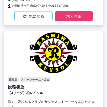
月給: 291,666円〜
静岡市清水区港町2-7-20 S-PULSE STORE
気になる
求人詳細
正社員
スポーツチーム・協会
総務担当
【Jリーグ】柏レイソル
強く、愛されるクラブのサクセスストーリーをあなたと描
く！