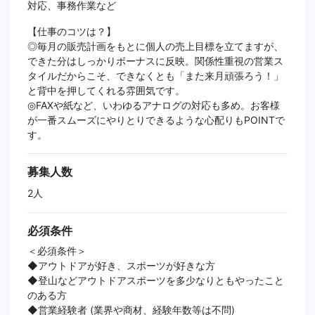
対応、事務作業など
【仕事のコツは？】
◎毎月の販売計画をもとに個人の売上目標を立てますが、
できた分はしっかりボーナスに反映。関係性重視の営業ス
タイルだからこそ、できなくとも「また来月頑張ろう！」
と背中を押してくれる雰囲気です。
◎FAXや紙など、いわゆるアナログの対応も多め。お客様
が一番スムーズにやりとりできるような心配りもPOINTで
す。
募集人数
2人
必須条件
＜必須条件＞
◆アウトドアが好き、スポーツが好きな方
◆登山などアウトドアスポーツを多少なりともやったこと
のある方
◆営業経験者 (業界や商材、経験年数等は不問)