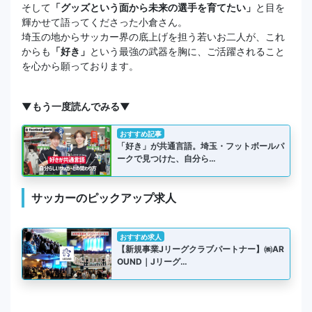
そして
「グッズという面から未来の選手を育てたい」
と目を
輝かせて語ってくださった小倉さん。
埼玉の地からサッカー界の底上げを担う若いお二人が、これ
からも
「好き」
という最強の武器を胸に、ご活躍されること
を心から願っております。
▼もう一度読んでみる▼
おすすめ記事
「好き」が共通言語。埼玉・フットボールパ
ークで見つけた、自分ら…
サッカーのピックアップ求人
おすすめ求人
【新規事業Jリーグクラブパートナー】㈱AR
OUND｜Jリーグ…