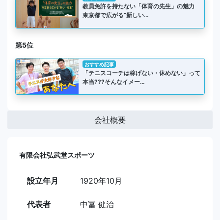
教員免許を持たない「体育の先生」の魅力
東京都で広がる“新しい…
第5位
おすすめ記事
「テニスコーチは稼げない・休めない」って
本当???そんなイメー…
会社概要
有限会社弘武堂スポーツ
設立年月
1920年10月
代表者
中冨 健治