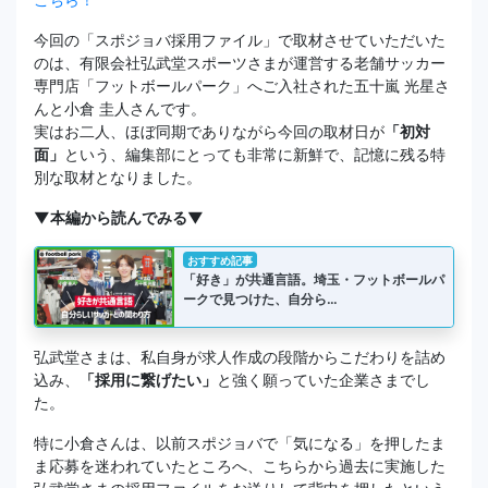
今回の「スポジョバ採用ファイル」で取材させていただいた
のは、有限会社弘武堂スポーツさまが運営する老舗サッカー
専門店「フットボールパーク」へご入社された五十嵐 光星さ
んと小倉 圭人さんです。
実はお二人、ほぼ同期でありながら今回の取材日が
「初対
面」
という、編集部にとっても非常に新鮮で、記憶に残る特
別な取材となりました。
▼本編から読んでみる▼
おすすめ記事
「好き」が共通言語。埼玉・フットボールパ
ークで見つけた、自分ら…
弘武堂さまは、私自身が求人作成の段階からこだわりを詰め
込み、
「採用に繋げたい」
と強く願っていた企業さまでし
た。
特に小倉さんは、以前スポジョバで「気になる」を押したま
ま応募を迷われていたところへ、こちらから過去に実施した