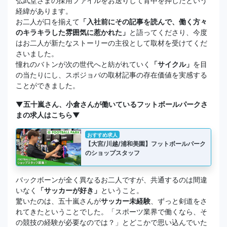
弘武堂さまの採用ファイルをお送りして背中を押したという
経緯があります。
お二人が口を揃えて
「入社前にその記事を読んで、働く方々
のキラキラした雰囲気に惹かれた」
と語ってくださり、今度
はお二人が新たなストーリーの主役として取材を受けてくだ
さいました。
憧れのバトンが次の世代へと紡がれていく
「サイクル」
を目
の当たりにし、スポジョバの取材記事の存在価値を実感する
ことができました。
▼五十嵐さん、小倉さんが働いているフットボールパークさ
まの求人はこちら▼
おすすめ求人
【大宮/川越/浦和美園】フットボールパーク
のショップスタッフ
バックボーンが全く異なるお二人ですが、共通するのは間違
いなく
「サッカーが好き」
ということ。
驚いたのは、五十嵐さんが
サッカー未経験
、ずっと剣道をさ
れてきたということでした。「スポーツ業界で働くなら、そ
の競技の経験が必要なのでは？」とどこかで思い込んでいた