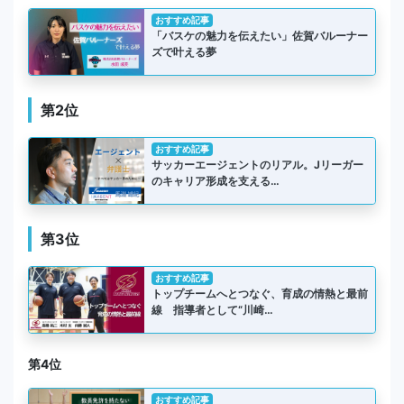
おすすめ記事
「バスケの魅力を伝えたい」佐賀バルーナー
ズで叶える夢
第2位
おすすめ記事
サッカーエージェントのリアル。Jリーガー
のキャリア形成を支える…
第3位
おすすめ記事
トップチームへとつなぐ、育成の情熱と最前
線 指導者として“川崎…
第4位
おすすめ記事