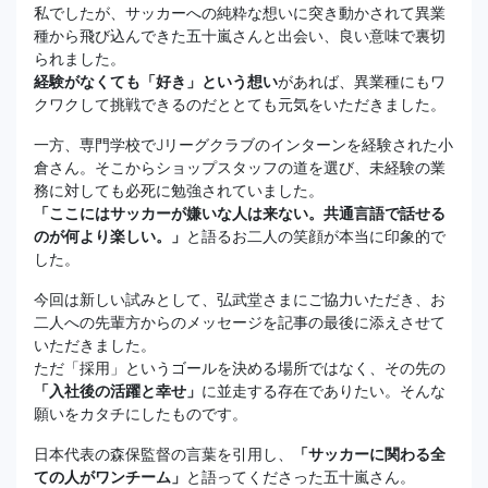
私でしたが、サッカーへの純粋な想いに突き動かされて異業
種から飛び込んできた五十嵐さんと出会い、良い意味で裏切
られました。
経験がなくても「好き」という想い
があれば、異業種にもワ
クワクして挑戦できるのだととても元気をいただきました。
一方、専門学校でJリーグクラブのインターンを経験された小
倉さん。そこからショップスタッフの道を選び、未経験の業
務に対しても必死に勉強されていました。
「ここにはサッカーが嫌いな人は来ない。共通言語で話せる
のが何より楽しい。」
と語るお二人の笑顔が本当に印象的で
した。
今回は新しい試みとして、弘武堂さまにご協力いただき、お
二人への先輩方からのメッセージを記事の最後に添えさせて
いただきました。
ただ「採用」というゴールを決める場所ではなく、その先の
「入社後の活躍と幸せ」
に並走する存在でありたい。そんな
願いをカタチにしたものです。
日本代表の森保監督の言葉を引用し、
「サッカーに関わる全
ての人がワンチーム」
と語ってくださった五十嵐さん。