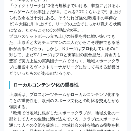
「ヴィクトリーナは10億円規模までいける。収益におけるホ
ームゲームの比率はまだ5%。これを20%くらいまで引き上げ
られる余地は十分にある。そうなれば強化費(選手の年俸な
ど)を大幅に引き上げて、リーグの上位でしっかり戦える状態
になる。だからこそtoCの領域が大事。」
プロバスケットボール立ち上げの時期を共に戦い抜いてき
た、上原氏と大河チェアマンの二人だからこそ理解できる感
触があるのだろう。しかし、Bリーグはプロ化しているのに
対して、まだSVリーグはプロと実業団の混合型だ。資金力も
豊富で実力上位の実業団チームではなく、地域スポーツクラ
ブに相当するヴィクトリーナがリーグに対して与える影響は
どういったものがあるのだろうか。
ローカルコンテンツ化の重要性
上原氏は、プロスポーツチームがローカルコンテンツ化する
ことの重要性を、欧州のスポーツ文化との対比を交えながら
強調する。
「欧州では地域に根ざしたスポーツクラブが、地域文化の一
部として人々の生活に溶け込んでいる。クラブはスポーツを
通して人々の交流を促進し、地域社会の絆を強める役割を担