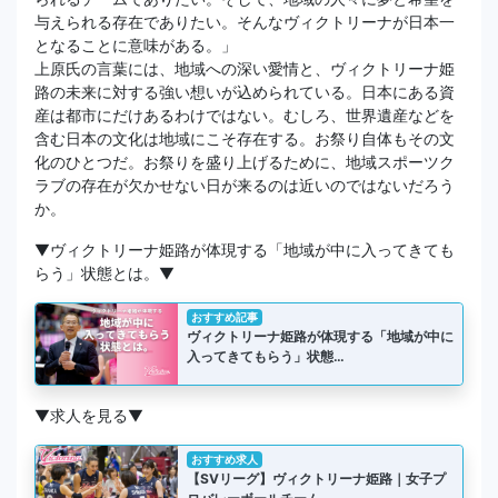
与えられる存在でありたい。そんなヴィクトリーナが日本一
となることに意味がある。」
上原氏の言葉には、地域への深い愛情と、ヴィクトリーナ姫
路の未来に対する強い想いが込められている。日本にある資
産は都市にだけあるわけではない。むしろ、世界遺産などを
含む日本の文化は地域にこそ存在する。お祭り自体もその文
化のひとつだ。お祭りを盛り上げるために、地域スポーツク
ラブの存在が欠かせない日が来るのは近いのではないだろう
か。
▼ヴィクトリーナ姫路が体現する「地域が中に入ってきても
らう」状態とは。▼
おすすめ記事
ヴィクトリーナ姫路が体現する「地域が中に
入ってきてもらう」状態…
▼求人を見る▼
おすすめ求人
【SVリーグ】ヴィクトリーナ姫路｜女子プ