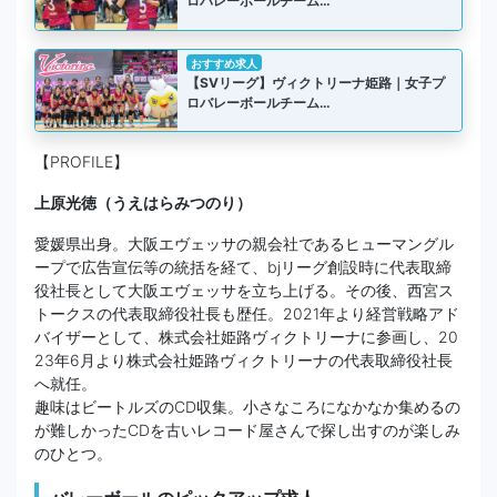
ロバレーボールチーム…
おすすめ求人
【SVリーグ】ヴィクトリーナ姫路｜女子プ
ロバレーボールチーム…
【PROFILE】
上原光徳（うえはらみつのり）
愛媛県出身。大阪エヴェッサの親会社であるヒューマングル
ープで広告宣伝等の統括を経て、bjリーグ創設時に代表取締
役社長として大阪エヴェッサを立ち上げる。その後、西宮ス
トークスの代表取締役社長も歴任。2021年より経営戦略アド
バイザーとして、株式会社姫路ヴィクトリーナに参画し、20
23年6月より株式会社姫路ヴィクトリーナの代表取締役社長
へ就任。
趣味はビートルズのCD収集。小さなころになかなか集めるの
が難しかったCDを古いレコード屋さんで探し出すのが楽しみ
のひとつ。