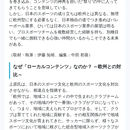
を巻き込み、コンテンツの神輿を担いだ”祭り”の中に入って
きてもらうことを意味している。
しかし、日本のスポーツの成り立ちは欧州とは異なる。無理
に欧州型にする必要もなく、日本独自の道でつき進めばバレ
ーボール業界、ひいては日本のスポーツ業界の展望は明る
い。プロスポーツチームを複数経営した経験を持ち、別種目
でも一緒に挑戦できる心強い仲間がいるからこそできる未来
がある。
（取材・執筆：伊藤 知裕、編集：中田 初葵）
なぜ「ローカルコンテンツ」なのか？ ～欧州との対
比～
上原氏は、日本のスポーツ文化と欧州のスポーツ文化を対比
させながら、相違点を指摘する。
「欧州では、地域コミュニティの中で生まれたクラブチーム
があって、その地域の中で一番強いクラブがプロになってい
く。つまり、地域に支えられてプロができる。そして、クラ
ブは育ててくれた地域に貢献する。その相互関係の中で地域
スポーツ文化が育まれてきた。サッカーに限らず、様々なス
ポーツにおいて地域に根ざした総合型地域スポーツクラブが