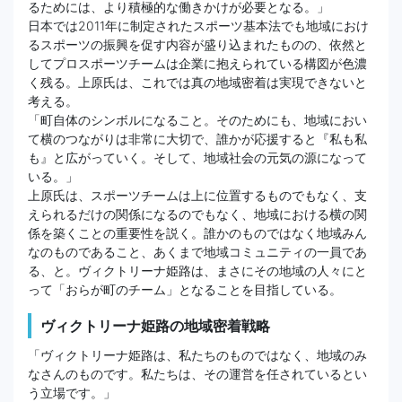
るためには、より積極的な働きかけが必要となる。」
日本では2011年に制定されたスポーツ基本法でも地域におけ
るスポーツの振興を促す内容が盛り込まれたものの、依然と
してプロスポーツチームは企業に抱えられている構図が色濃
く残る。上原氏は、これでは真の地域密着は実現できないと
考える。
「町自体のシンボルになること。そのためにも、地域におい
て横のつながりは非常に大切で、誰かが応援すると『私も私
も』と広がっていく。そして、地域社会の元気の源になって
いる。」
上原氏は、スポーツチームは上に位置するものでもなく、支
えられるだけの関係になるのでもなく、地域における横の関
係を築くことの重要性を説く。誰かのものではなく地域みん
なのものであること、あくまで地域コミュニティの一員であ
る、と。ヴィクトリーナ姫路は、まさにその地域の人々にと
って「おらが町のチーム」となることを目指している。
ヴィクトリーナ姫路の地域密着戦略
「ヴィクトリーナ姫路は、私たちのものではなく、地域のみ
なさんのものです。私たちは、その運営を任されているとい
う立場です。」