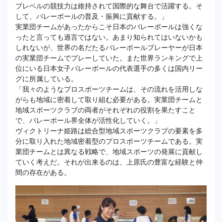
プレベルの競技力は維持されて国際的な舞台で活躍する。そ
して、バレーボールの普及・振興に貢献する。」
実業団チームがあったからこそ日本のバレーボールは強くな
ったと言っても過言ではない。あまり知られてはいないかも
しれないが、世界の名だたるバレーボールプレーヤーが日本
の実業団チームでプレーしていた。また世界ランキングで上
位にいる日本女子バレーボールの代表選手の多くは国内リー
グに所属している。
「我々のようなプロスポーツチームは、その流れを活用しな
がらも地域に密着して取り組む必要がある。実業団チームと
地域スポーツクラブの両者がそれぞれの役割を果たすこと
で、バレーボール界全体が活性化していく。」
ヴィクトリーナ姫路は総合型地域スポーツクラブの要素を多
分に取り入れた地域密着型のプロスポーツチームである。実
業団チームとは異なる戦略で、地域スポーツの発展に貢献し
ていく考えだ。それが出来るのは、上原氏の豊富な経験と仲
間の存在がある。