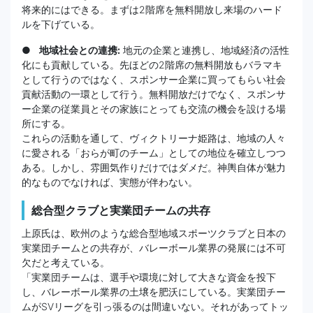
将来的にはできる。まずは2階席を無料開放し来場のハード
ルを下げている。
● 地域社会との連携:
地元の企業と連携し、地域経済の活性
化にも貢献している。先ほどの2階席の無料開放もバラマキ
として行うのではなく、スポンサー企業に買ってもらい社会
貢献活動の一環として行う。無料開放だけでなく、スポンサ
ー企業の従業員とその家族にとっても交流の機会を設ける場
所にする。
これらの活動を通して、ヴィクトリーナ姫路は、地域の人々
に愛される「おらが町のチーム」としての地位を確立しつつ
ある。しかし、雰囲気作りだけではダメだ。神輿自体が魅力
的なものでなければ、実態が伴わない。
総合型クラブと実業団チームの共存
上原氏は、欧州のような総合型地域スポーツクラブと日本の
実業団チームとの共存が、バレーボール業界の発展には不可
欠だと考えている。
「実業団チームは、選手や環境に対して大きな資金を投下
し、バレーボール業界の土壌を肥沃にしている。実業団チー
ムがSVリーグを引っ張るのは間違いない。それがあってトッ