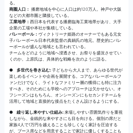
る。
商圏人口：
播磨地域を中心に人口は約120万人。神戸や大阪
などの大都市圏と隣接している。
工業地帯：
西日本を代表する播磨臨海工業地帯があり、大手
企業の工場や本社が集積している。
バレーボール：
ヴィクトリーナ姫路のオーナーでもある元女
子バレーボール日本代表監督の真鍋氏の地元。歴史的にバレ
ーボールが盛んな地域とも言われている。
チームをどのように地域へ浸透させ、お祭りを盛況させてい
くのか。上原氏は、具体的な戦略を次のように語る。
● 多世代を巻き込む:
子どもから大人まで、あらゆる世代が
楽しめるイベントや企画を展開する。コアなバレーボールフ
ァンだけでなく、ライトなファミリー層の獲得にも特に注力
すべき。そのためにも学校へのアプローチは欠かせない。オ
フシーズンはもちろん、オンシーズンにもセカンドチームを
活用して地域と直接的な接点をたくさん設けるようにする。
● 繰り返し来やすい仕組み:
来場しやすい雰囲気作りを重視
しながら、金銭的な来やすさにも目を向ける。個別の席だと
家族4人で1万円を越えることも珍しくなく家計を圧迫する
が、ブース席などを用意することで家計に優しくすることも