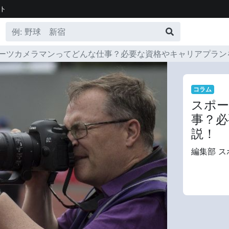
ト
ーツカメラマンってどんな仕事？必要な資格やキャリアプラン
コラム
スポ
事？必
説！
編集部 ス