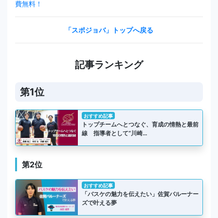
費無料！
「スポジョバ」トップへ戻る
記事ランキング
第1位
おすすめ記事
トップチームへとつなぐ、育成の情熱と最前
線 指導者として“川崎…
第2位
おすすめ記事
「バスケの魅力を伝えたい」佐賀バルーナー
ズで叶える夢