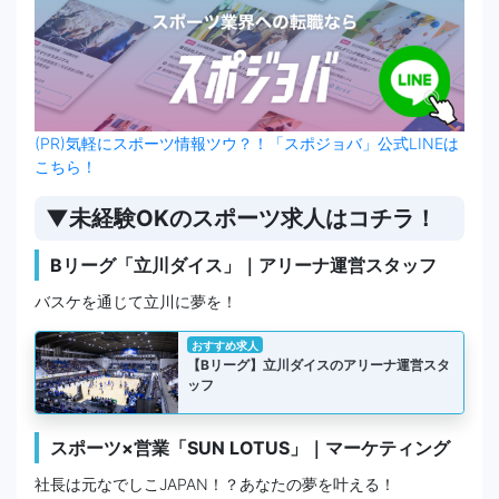
(PR)気軽にスポーツ情報ツウ？！「スポジョバ」公式LINEは
こちら！
▼未経験OKのスポーツ求人はコチラ！
Bリーグ「立川ダイス」｜アリーナ運営スタッフ
バスケを通じて立川に夢を！
おすすめ求人
【Bリーグ】立川ダイスのアリーナ運営スタ
ッフ
スポーツ×営業「SUN LOTUS」｜マーケティング
社長は元なでしこJAPAN！？あなたの夢を叶える！