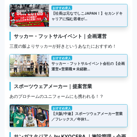
おすすめ求人
【社長は元なでしこJAPAN！】セカンドキ
ャリアに悩む若者が…
サッカー・フットサルイベント｜企画運営
三度の飯よりサッカーが好きというあなたにおすすめ！
おすすめ求人
サッカー・フットサルイベント会社の【企画
運営×営業職★未経験…
スポーツウェアメーカー｜提案営業
あのプロチームのユニフォームにも携われる！？
おすすめ求人
【大阪/中途】スポーツウェアメーカー営業
／フレックス／年休1…
サンガスタジアム by KYOCERA ｜施設管理・企画