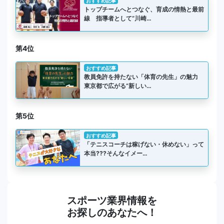
おすすめ記事
トップチームへとつなぐ、育成の情熱と最前
線 指導者として“川崎…
第4位
おすすめ記事
教員免許を持たない「体育の先生」の魅力
東京都で広がる“新しい…
第5位
おすすめ記事
「テニスコーチは稼げない・休めない」って
本当???そんなイメー…
スポーツ業界情報を
お探しのあなたへ！