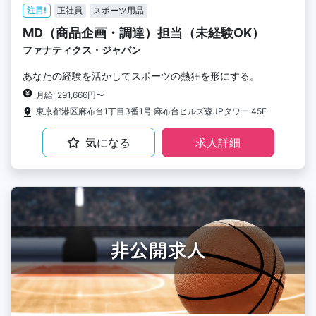
注目!
正社員
スポーツ用品
MD（商品企画・調達）担当（未経験OK）
ファナティクス・ジャパン
あなたの経験を活かしてスポーツの熱狂を形にする。
月給: 291,666円〜
東京都港区麻布台1丁目3番1号 麻布台ヒルズ森JPタワー 45F
気になる
求人詳細