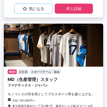
気になる
求人詳細
NEW
正社員
スポーツチーム・協会
MD（生産管理）スタッフ
ファナティクス・ジャパン
モノづくりの司令塔としてプロスポーツ界を盛り上げる。
月給: 291,666円〜
東京都港区麻布台一丁目3番1号 麻布台ヒルズ森JPタワー45F