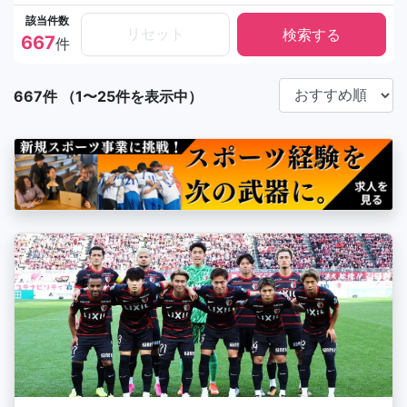
該当件数
リセット
667
件
667件 （1〜25件を表示中）