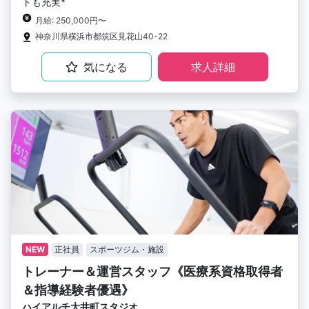
トも充実*
月給: 250,000円〜
神奈川県横浜市都筑区見花山40-22
気になる
求人詳細
NEW
正社員
スポーツジム・施設
トレーナー＆運営スタッフ《医療系資格取得者
＆指導経験者優遇》
ハイアルチ大井町スタジオ