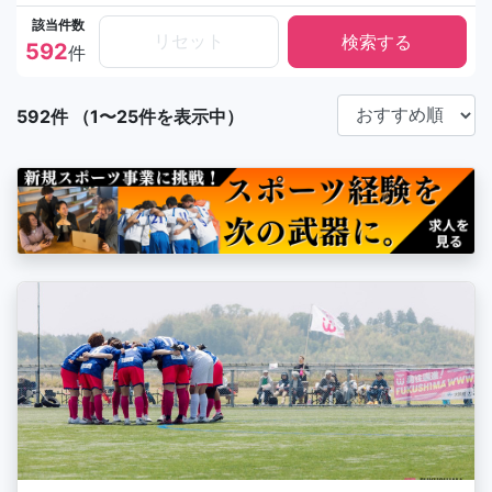
該当件数
リセット
592
件
592件 （1〜25件を表示中）