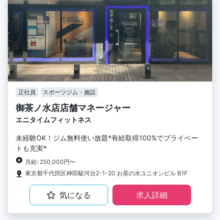
正社員
スポーツジム・施設
御茶ノ水店店舗マネージャー
エニタイムフィットネス
未経験OK！ジム無料使い放題*有給取得100%でプライベー
トも充実*
月給: 250,000円〜
東京都千代田区神田駿河台2-1-20 お茶の水ユニオンビル B1F
気になる
求人詳細