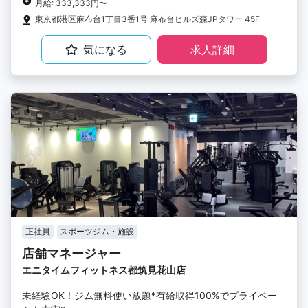
月給: 333,333円〜
東京都港区麻布台1丁目3番1号 麻布台ヒルズ森JPタワー 45F
気になる
求人詳細
正社員
スポーツジム・施設
店舗マネージャー
エニタイムフィットネス都筑見花山店
未経験OK！ジム無料使い放題*有給取得100%でプライベー