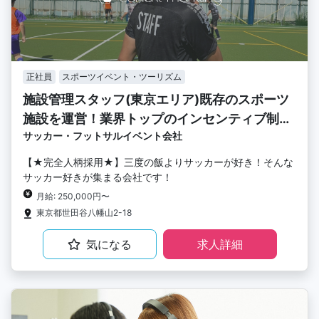
正社員
スポーツイベント・ツーリズム
施設管理スタッフ(東京エリア)既存のスポーツ
施設を運営！業界トップのインセンティブ制度
サッカー・フットサルイベント会社
充実！
【★完全人柄採用★】三度の飯よりサッカーが好き！そんな
サッカー好きが集まる会社です！
月給: 250,000円〜
東京都世田谷八幡山2-18
気になる
求人詳細