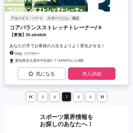
アルバイト・パート
スポーツジム・施設
コアバランスストレッチトレーナー/☆
【東海】Dr.stretch
あなたの手でお客様の人生をよりよく変化させる！
時給: 1,177円〜
愛知県名古屋市中区錦1-7-44NPGビル8階
気になる
求人詳細
5
6
7
8
9
スポーツ業界情報を
お探しのあなたへ！