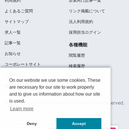
利用規約
企業向け記事一覧
よくあるご質問
リンク掲載について
サイトマップ
法人利用規約
求人一覧
採用担当ログイン
記事一覧
各種機能
お知らせ
閲覧履歴
コーポレートサイト
検索履歴
ミッション
気になる求人
On our website we use some cookies. These
採用情報
are necessary for our site to work properly
応募済み
and to give us information about how our site
is used.
Copyright 2020 SportsField Co Ltd.All Right Reserved.
Learn more
Deny
Accept