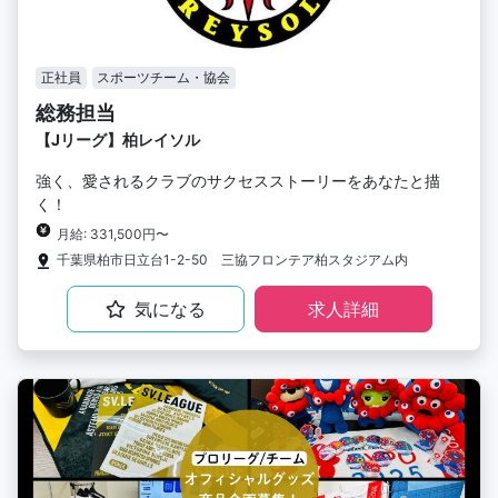
正社員
スポーツチーム・協会
総務担当
【Jリーグ】柏レイソル
強く、愛されるクラブのサクセスストーリーをあなたと描
く！
月給: 331,500円〜
千葉県柏市日立台1-2-50 三協フロンテア柏スタジアム内
気になる
求人詳細