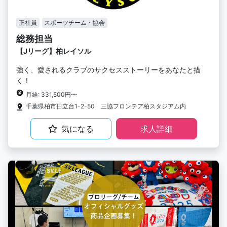
正社員
スポーツチーム・協会
総務担当
【Jリーグ】柏レイソル
強く、愛されるクラブのサクセスストーリーをあなたと描
く！
月給: 331,500円〜
千葉県柏市日立台1-2-50 三協フロンテア柏スタジアム内
気になる
求人詳細