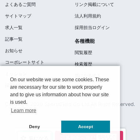
よくあるご質問
リンク掲載について
サイトマップ
法人利用規約
求人一覧
採用担当ログイン
記事一覧
各種機能
お知らせ
閲覧履歴
コーポレートサイト
検索履歴
ミッション
気になる求人
On our website we use some cookies. These
採用情報
応募済み
are necessary for our site to work properly
and to give us information about how our site
is used.
Copyright 2020 SportsField Co Ltd.All Right Reserved.
Learn more
Deny
Accept
簡単&すぐ
応募画面へ進む
気になる
できます!