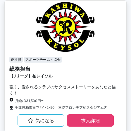
正社員
スポーツチーム・協会
総務担当
【Jリーグ】柏レイソル
強く、愛されるクラブのサクセスストーリーをあなたと描
く！
月給: 331,500円〜
千葉県柏市日立台1-2-50 三協フロンテア柏スタジアム内
気になる
求人詳細