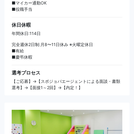
■マイカー通勤OK
■役職手当
休日休暇
年間休日:114日
完全週休2日制:月8〜11日休み ※火曜定休日
■有給
■慶弔休暇
選考プロセス
【ご応募】→【スポジョバエージェントによる面談・書類
選考】→【面接1～2回】→【内定！】