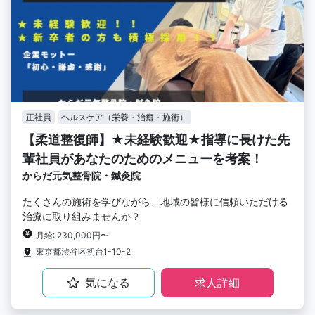
正社員
ヘルスケア（栄養・治癒・施術）
【柔道整復師】★未経験歓迎★指導に長けた先
輩社員があなたのためのメニューを考案！
からだ元気整骨院・鍼灸院
たくさんの施術を学びながら、地域の皆様に信頼いただける
治療に取り組みませんか？
月給: 230,000円〜
東京都渋谷区初台1-10-2
気になる
求人詳細