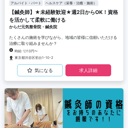
アルバイト・パート
ヘルスケア（栄養・治癒・施術）
【鍼灸師】★未経験歓迎★週2日からOK！資格
を活かして柔軟に働ける
からだ元気整骨院・鍼灸院
たくさんの施術を学びながら、地域の皆様に信頼いただける
治療に取り組みませんか？
時給: 1,113円〜
東京都渋谷区初台1-10-2
気になる
求人詳細