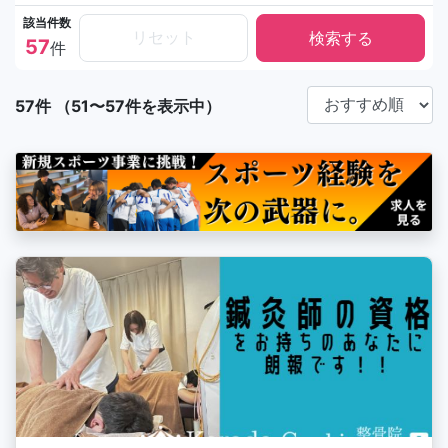
該当件数
リセット
57
件
57件 （51〜57件を表示中）