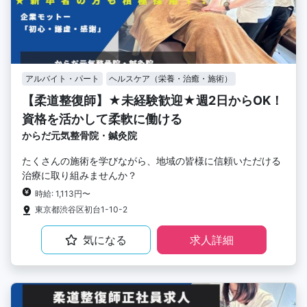
アルバイト・パート
ヘルスケア（栄養・治癒・施術）
【柔道整復師】★未経験歓迎★週2日からOK！
資格を活かして柔軟に働ける
からだ元気整骨院・鍼灸院
たくさんの施術を学びながら、地域の皆様に信頼いただける
治療に取り組みませんか？
時給: 1,113円〜
東京都渋谷区初台1-10-2
気になる
求人詳細