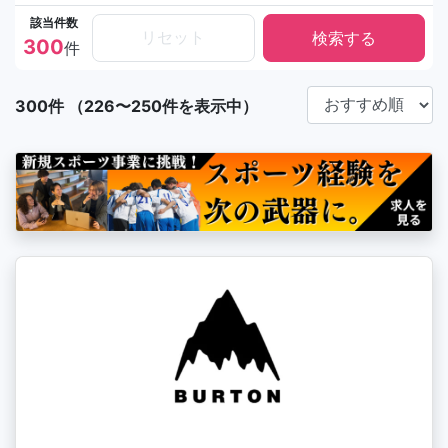
該当件数
リセット
300
件
300件 （226〜250件を表示中）