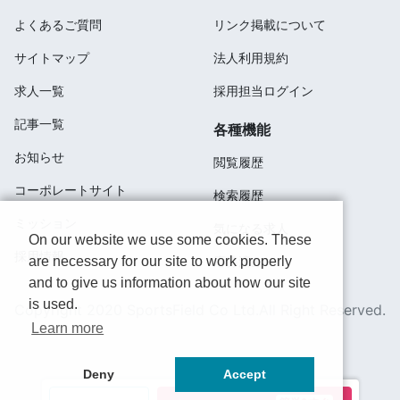
よくあるご質問
リンク掲載について
サイトマップ
法人利用規約
求人一覧
採用担当ログイン
記事一覧
各種機能
お知らせ
閲覧履歴
コーポレートサイト
検索履歴
ミッション
気になる求人
On our website we use some cookies. These
採用情報
are necessary for our site to work properly
応募済み
and to give us information about how our site
is used.
Copyright 2020 SportsField Co Ltd.All Right Reserved.
Learn more
Deny
Accept