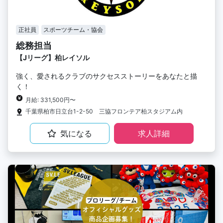
正社員
スポーツチーム・協会
総務担当
【Jリーグ】柏レイソル
強く、愛されるクラブのサクセスストーリーをあなたと描
く！
月給: 331,500円〜
千葉県柏市日立台1-2-50 三協フロンテア柏スタジアム内
気になる
求人詳細