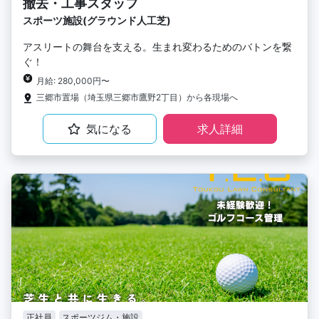
撤去・工事スタッフ
スポーツ施設(グラウンド人工芝)
アスリートの舞台を支える。生まれ変わるためのバトンを繋
ぐ！
月給: 280,000円〜
三郷市置場（埼玉県三郷市鷹野2丁目）から各現場へ
気になる
求人詳細
正社員
スポーツジム・施設