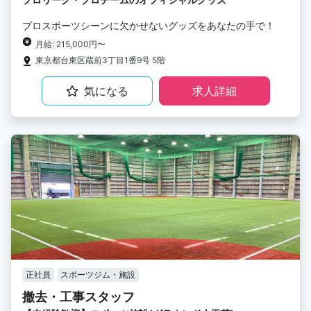
プロスポーツシーンに欠かせないグッズをあなたの手で！
月給: 215,000円〜
東京都台東区蔵前3丁目1番9号 5階
気になる
求人詳細
正社員
スポーツジム・施設
撤去・工事スタッフ