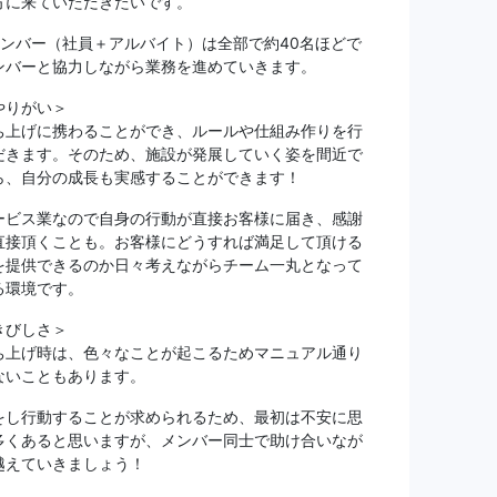
方に来ていただきたいです。
メンバー（社員＋アルバイト）は全部で約40名ほどで
ンバーと協力しながら業務を進めていきます。
やりがい＞
ち上げに携わることができ、ルールや仕組み作りを行
だきます。そのため、施設が発展していく姿を間近で
ら、自分の成長も実感することができます！
ービス業なので自身の行動が直接お客様に届き、感謝
直接頂くことも。お客様にどうすれば満足して頂ける
を提供できるのか日々考えながらチーム一丸となって
る環境です。
きびしさ＞
ち上げ時は、色々なことが起こるためマニュアル通り
ないこともあります。
をし行動することが求められるため、最初は不安に思
多くあると思いますが、メンバー同士で助け合いなが
越えていきましょう！