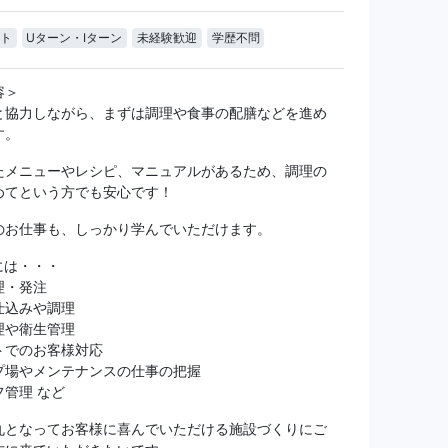
ト
Uターン・Iターン
未経験歓迎
学歴不問
容＞
と協力しながら、まずは調理や食事の配膳などを進め
す。
たメニューやレシピ、マニュアルがあるため、調理の
めてという方でも安心です！
のお仕事も、しっかり学んでいただけます。
には・・・
理・発注
仕込みや調理
理や衛生管理
トでのお客様対応
プ場やメンテナンスの仕事の把握
管理 など
丸となってお客様に喜んでいただける施設づくりにご