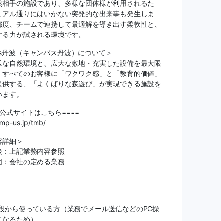
然相手の施設であり、多様な団体様が利用されるた
ュアル通りにはいかない突発的な出来事も発生しま
都度、チームで連携して最適解を導き出す柔軟性と、
する力が試される環境です。
us丹波（キャンパス丹波）について＞
様な自然環境と、広大な敷地・充実した設備を最大限
、すべてのお客様に「ワクワク感」と「教育的価値」
提供する、「よくばりな森遊び」が実現できる施設を
います。
設公式サイトはこちら====
amp-us.jp/tmb/
容詳細＞
後：上記業務内容参照
囲：会社の定める業務
普段から使っている方（業務でメール送信などのPC操
になるため）