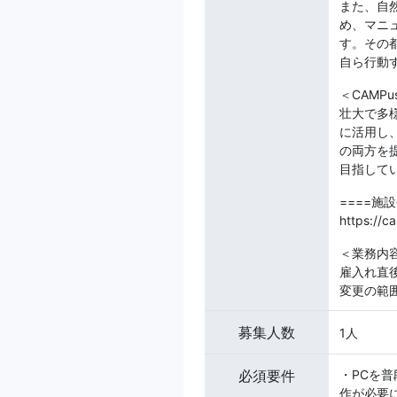
また、自
め、マニ
す。その
自ら行動
＜CAMP
壮大で多
に活用し
の両方を
目指して
====施
https://c
＜業務内
雇入れ直
変更の範
募集人数
1人
必須要件
・PCを
作が必要