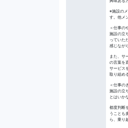
興味ある
※施設の
す。他メ
＜仕事の
施設の立
っていた
感じなが
また、サ
の言葉を
サービス
取り組め
＜仕事の
施設の立
とはいか
都度判断
うことも
ら、乗り