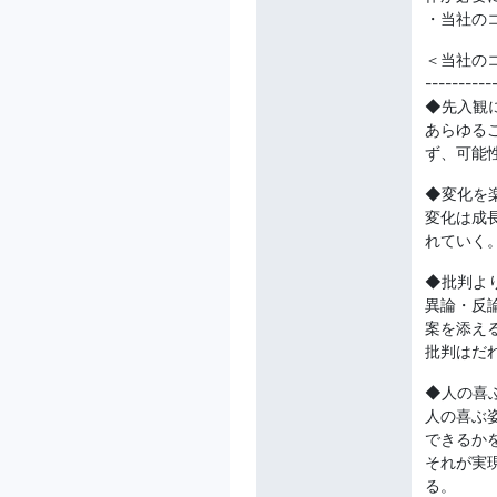
・当社の
＜当社の
----------
◆先入観
あらゆる
ず、可能
◆変化を
変化は成
れていく
◆批判よ
異論・反
案を添え
批判はだ
◆人の喜
人の喜ぶ
できるか
それが実
る。