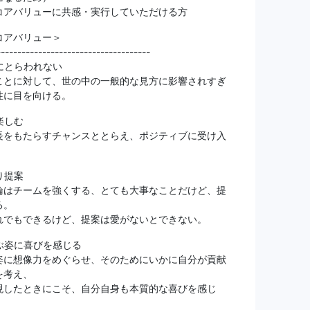
コアバリューに共感・実行していただける方
コアバリュー＞
-------------------------------------
にとらわれない
ことに対して、世の中の一般的な見方に影響されすぎ
性に目を向ける。
楽しむ
長をもたらすチャンスととらえ、ポジティブに受け入
。
り提案
論はチームを強くする、とても大事なことだけど、提
る。
れでもできるけど、提案は愛がないとできない。
ぶ姿に喜びを感じる
姿に想像力をめぐらせ、そのためにいかに自分が貢献
を考え、
現したときにこそ、自分自身も本質的な喜びを感じ