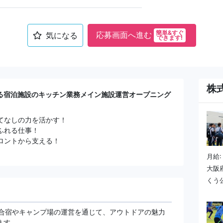
簡単&すぐ
応募画面へ進む
気になる
できます!
株式
る宿泊施設のキッチン業務メイン施設運営オープニング
てなしの力を活かす！
ふれる仕事！
ロントから支える！
月給:
大阪
くう公
ポーツ合宿やキャンプ場の運営を通じて、アウトドアの魅力
ます。