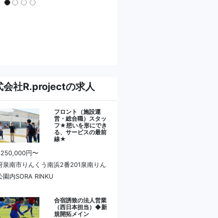
会社R.projectの求人
フロント（施設運
営・総合職）スタッ
フ★想いを形にでき
る、サービスの最前
線★
 250,000円〜
府泉南市りんくう南浜2番201泉南りん
園内SORA RINKU
合宿誘致の法人営業
（西日本担当）◆新
規開拓メイン