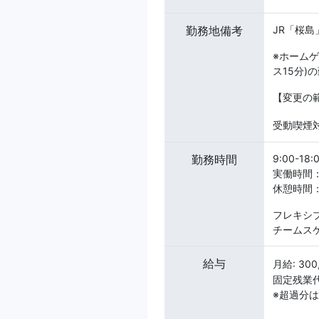
勤務地備考
JR「桜島
※ホーム
ス15分)
【変更の
受動喫煙対
勤務時間
9:00-18:
実働時間
休憩時間：
フレキシ
チームス
給与
月給: 30
固定残業代:
※超過分