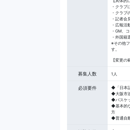
【具体的
・クラブ
・クラブ
・記者会
・広報活
・GM、
・外国籍
※その他
す。
【変更の
募集人数
1人
必須要件
◆「日本
◆大阪市
◆バスケ
◆基本的なP
方
◆普通自