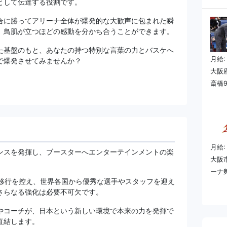
として伝達する役割です。
合に勝ってアリーナ全体が爆発的な大歓声に包まれた瞬
、鳥肌が立つほどの感動を分かち合うことができます。
た基盤のもと、あなたの持つ特別な言葉の力とバスケへ
月給:
で爆発させてみませんか？
大阪
斎橋9
月給:
ンスを発揮し、ブースターへエンターテインメントの楽
大阪
ーナ
Rへの移行を控え、世界各国から優秀な選手やスタッフを迎え
さらなる強化は必要不可欠です。
やコーチが、日本という新しい環境で本来の力を発揮で
直結します。