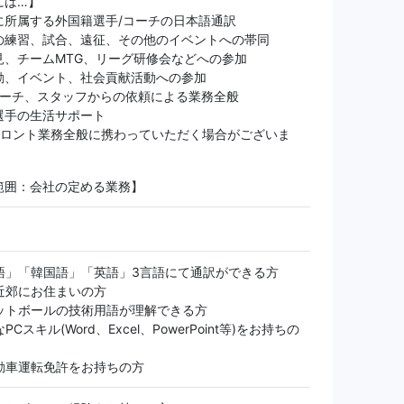
には…】
に所属する外国籍選手/コーチの日本語通訳
の練習、試合、遠征、その他のイベントへの帯同
見、チームMTG、リーグ研修会などへの参加
動、イベント、社会貢献活動への参加
コーチ、スタッフからの依頼による業務全般
選手の生活サポート
フロント業務全般に携わっていただく場合がございま
範囲：会社の定める業務】
語」「韓国語」「英語」3言語にて通訳ができる方
近郊にお住まいの方
ットボールの技術用語が理解できる方
Cスキル(Word、Excel、PowerPoint等)をお持ちの
動車運転免許をお持ちの方