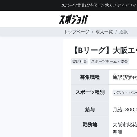
スポーツ業界に特化した求人メディアサイ
トップページ
求人一覧
通訳
【Bリーグ】大阪
契約社員
スポーツチーム・協会
募集職種
通訳(契約
スポーツ種別
バスケ・バレ
給与
月給: 300
勤務地
大阪市此花
舞洲