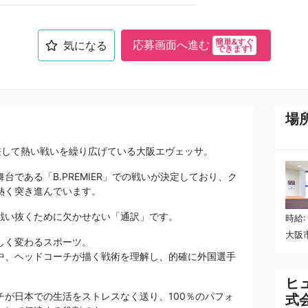
簡単&すぐ
応募画面へ進む
気になる
できます!
場
差して熱い戦いを繰り広げている大阪エヴェッサ。
舞台である「B.PREMIER」での戦いが決定しており、ク
熱く突き進んでいます。
戦い抜くために欠かせない「通訳」です。
時給: 
大阪市
しく変わるスポーツ。
中、ヘッドコーチが描く戦術を理解し、的確に外国選手
ヒ
チが日本での生活をストレスなく送り、100％のパフォ
式