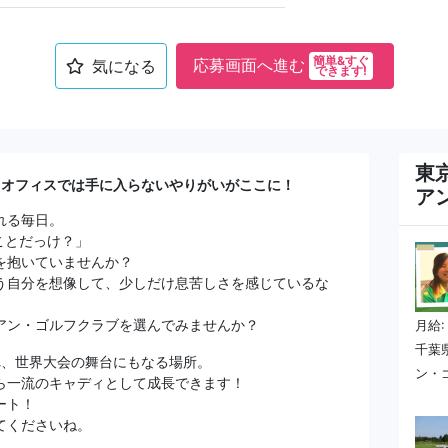
簡単&すぐ
応募画面へ進む
気になる
できます!
東
！オフィスでは手に入らないやりがいがここに！
ア
れる毎日。
ことだっけ？」
を抱いていませんか？
う自分を想像して、少しだけ息苦しさを感じているな
アン・ゴルフクラブを選んでみませんか？
月給:
千葉
れ、世界大会の舞台にもなる場所。
ン・
ら一流のキャディとして成長できます！
ート！
てくださいね。