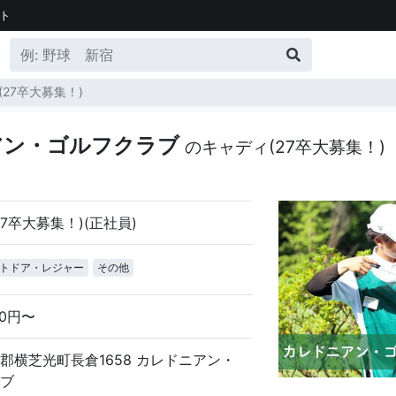
ト
(27卒大募集！)
アン・ゴルフクラブ
のキャディ(27卒大募集！)
7卒大募集！)(正社員)
トドア・レジャー
その他
00円〜
郡横芝光町長倉1658 カレドニアン・
ブ