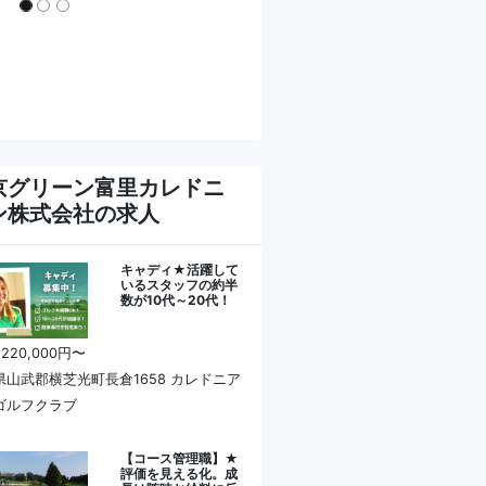
京グリーン富里カレドニ
ン株式会社の求人
キャディ★活躍して
いるスタッフの約半
数が10代～20代！
 220,000円〜
県山武郡横芝光町長倉1658 カレドニア
ゴルフクラブ
【コース管理職】★
評価を見える化。成