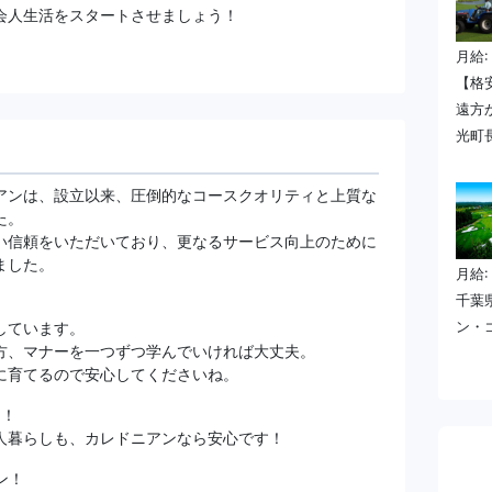
会人生活をスタートさせましょう！
月給:
【格
遠方
光町
アンは、設立以来、圧倒的なコースクオリティと上質な
た。
い信頼をいただいており、更なるサービス向上のために
ました。
月給:
千葉
しています。
ン・
方、マナーを一つずつ学んでいければ大丈夫。
に育てるので安心してくださいね。
ト！
人暮らしも、カレドニアンなら安心です！
ン！