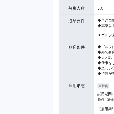
募集人数
5人
必須要件
◆普通自動
◆高卒以
★ゴルフ
歓迎条件
◆ゴルフ
◆外で身
◆人と話
◆仕事を
◆楽しい
◆待遇が
雇用形態
正社員
試用期間:
条件: 研
【雇用期