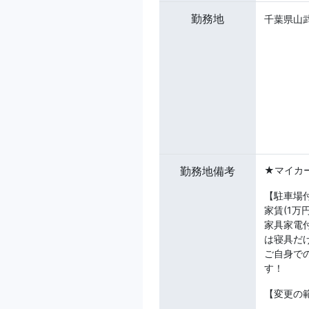
勤務地
千葉県山武
勤務地備考
★マイカ
【駐車場
家賃(1
家具家電
は寝具だ
ご自身で
す！
【変更の