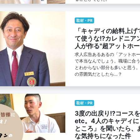
取材・PR
「キャディの給料上げ
て使うな!?カレドニア
人が作る"超アットホー
求人広告あるあるの「アットホ
で本当なんでしょう。職場に合
とわからない部分も多いと思う
の雰囲気だとしたら…？
取材・PR
3度の出戻り!?コース
etc。4人のキャディ
ところ」を聞いたら、
な気持ちになった件