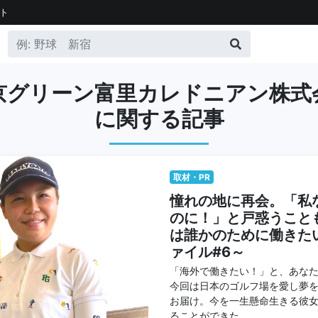
ト
京グリーン富里カレドニアン株式
に関する記事
取材・PR
憧れの地に再会。「私
のに！」と戸惑うこと
は誰かのために働きた
ァイル#6～
「海外で働きたい！」と、あな
今回は日本のゴルフ場を愛し夢
お届け。今を一生懸命生きる彼
ることができた。