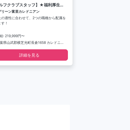
ルフクラブスタッフ】★福利厚生
超"充実！★
グリーン富里カレドニアン
たの適性に合わせて、2つの職種から配属を
ます！
給: 219,999円〜
千葉県山武郡横芝光町長倉1658 カレドニアン・ゴルフクラブ
詳細を見る