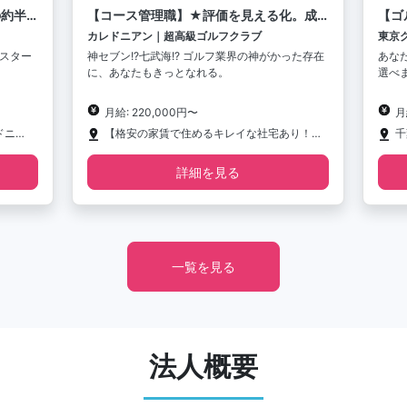
の約半
【コース管理職】★評価を見える化。成
【ゴ
長は随時お給料に反映！
も"
カレドニアン｜超高級ゴルフクラブ
東京
スター
神セブン!?七武海!? ゴルフ業界の神がかった存在
あな
に、あなたもきっとなれる。
選べ
月給: 220,000円〜
月
千葉県山武郡横芝光町長倉1658 カレドニアン・ゴルフクラブ
【格安の家賃で住めるキレイな社宅あり！遠方からの応募もぜひ】千葉県山武郡横芝光町長倉1658 カレドニアン・ゴルフクラブ
詳細を見る
一覧を見る
法人概要