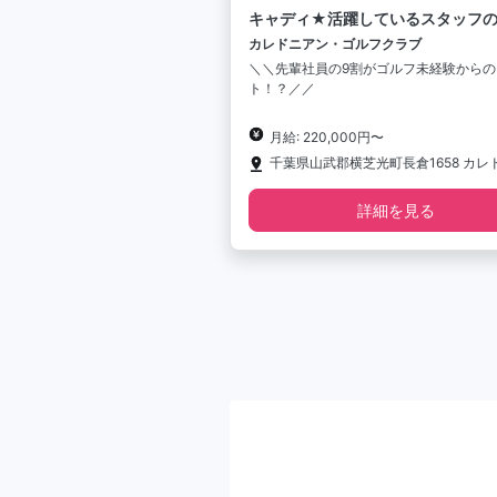
キャディ★活躍しているスタッフ
数が10代～20代！
カレドニアン・ゴルフクラブ
＼＼先輩社員の9割がゴルフ未経験からの
ト！？／／
月給: 220,000円〜
詳細を見る