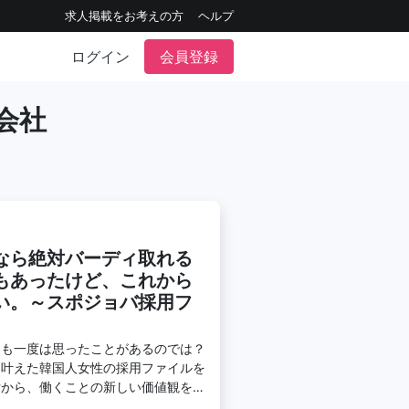
求人掲載をお考えの方
ヘルプ
ログイン
会員登録
会社
なら絶対バーディ取れる
もあったけど、これから
い。～スポジョバ採用フ
たも一度は思ったことがあるのでは？
を叶えた韓国人女性の採用ファイルを
女から、働くことの新しい価値観を知