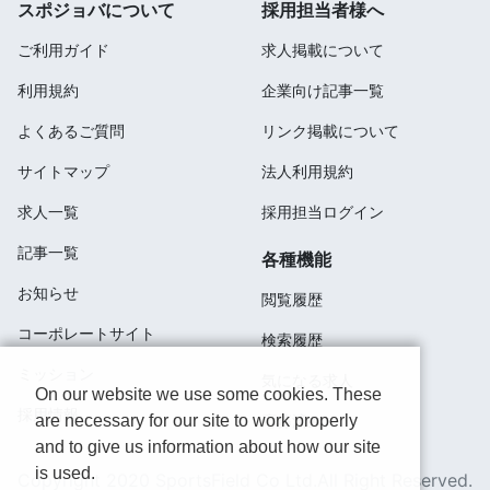
スポジョバについて
採用担当者様へ
ご利用ガイド
求人掲載について
利用規約
企業向け記事一覧
よくあるご質問
リンク掲載について
サイトマップ
法人利用規約
求人一覧
採用担当ログイン
記事一覧
各種機能
お知らせ
閲覧履歴
コーポレートサイト
検索履歴
ミッション
気になる求人
On our website we use some cookies. These
採用情報
are necessary for our site to work properly
応募済み
and to give us information about how our site
is used.
Copyright 2020 SportsField Co Ltd.All Right Reserved.