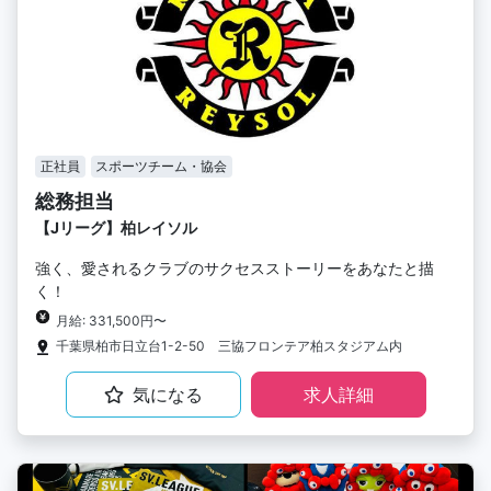
正社員
スポーツチーム・協会
総務担当
【Jリーグ】柏レイソル
強く、愛されるクラブのサクセスストーリーをあなたと描
く！
月給: 331,500円〜
千葉県柏市日立台1-2-50 三協フロンテア柏スタジアム内
気になる
求人詳細