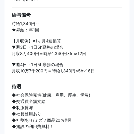
給与備考
時給1,340円～
★昇給：年1回
【月収例】※1ヶ月4週換算
▼週3日・1日5h勤務の場合
月収8万400円＝時給1,340円×5h×12日
▼週4日・1日5h勤務の場合
月収10万7千200円＝時給1,340円×5h×16日
待遇
◆社会保険完備(健康、雇用、厚生、労災)
◆交通費全額支給
◆制服貸与
◆社員登用あり
◆社割あり/ミズノ商品20％割引
◆施設の利用費無料！