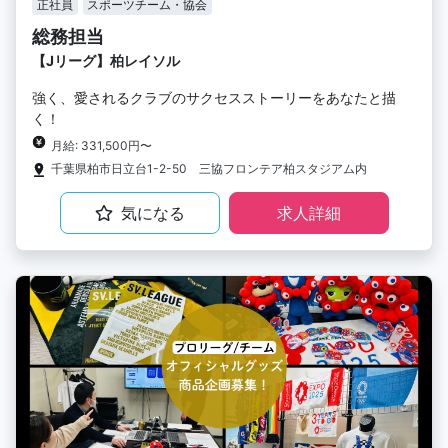
正社員
スポーツチーム・協会
総務担当
【Jリーグ】柏レイソル
強く、愛されるクラブのサクセスストーリーをあなたと描
く！
月給: 331,500円〜
千葉県柏市日立台1-2-50 三協フロンテア柏スタジアム内
気になる
求人詳細