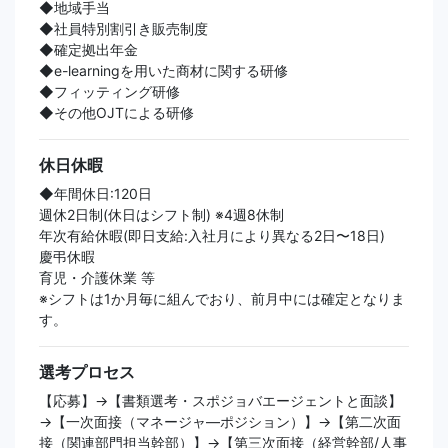
◆地域手当
◆社員特別割引き販売制度
◆確定拠出年金
◆e-learningを用いた商材に関する研修
◆フィッティング研修
◆その他OJTによる研修
休日休暇
◆年間休日:120日
週休2日制(休日はシフト制) ※4週8休制
年次有給休暇(即日支給:入社月により異なる2日〜18日)
慶弔休暇
育児・介護休業 等
※シフトは1か月毎に組んでおり、前月中には確定となりま
す。
選考プロセス
【応募】→【書類選考・スポジョバエージェントと面談】
→【一次面接（マネージャ―ポジション）】→【第二次面
接（関連部門担当幹部）】→【第三次面接（経営幹部/人事