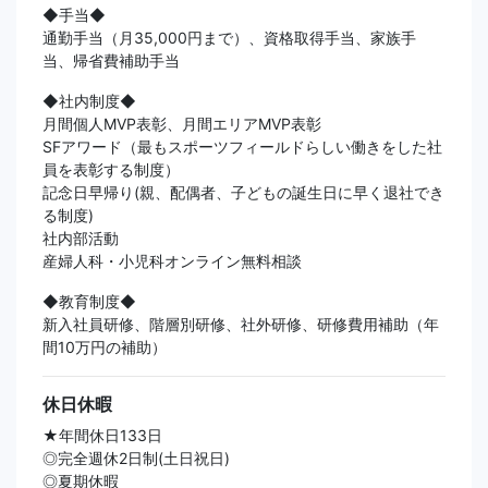
◆手当◆
通勤手当（月35,000円まで）、資格取得手当、家族手
当、帰省費補助手当
◆社内制度◆
月間個人MVP表彰、月間エリアMVP表彰
SFアワード（最もスポーツフィールドらしい働きをした社
員を表彰する制度）
記念日早帰り(親、配偶者、子どもの誕生日に早く退社でき
る制度)
社内部活動
産婦人科・小児科オンライン無料相談
◆教育制度◆
新入社員研修、階層別研修、社外研修、研修費用補助（年
間10万円の補助）
休日休暇
★年間休日133日
◎完全週休2日制(土日祝日)
◎夏期休暇