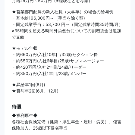
月給25万円～50万円（※経験などを考慮）
★営業部門配属の新入社員（大学卒）の場合の給与例
・基本給196,300円～（手当を除く額)
・固定残業手当：53,700 円～（固定残業時間35時間/月）
※35時間を超える時間外労働分についての割増賃金は追加
で支給
★モデル年収
・約660万円/入社10年目/32歳/セクション長
・約550万円/入社6年目/28歳/サブマネージャー
・約420万円/入社2年目/24歳/リーダー
・約350万円/入社1年目/23歳/メンバー
★昇給年1回(6月)
★賞与年2回(6月、12月)
待遇
◆福利厚生◆
各種社会保険完備（健康・厚生年金・雇用・労災）、傷害
保険加入、25歳以下帰省手当