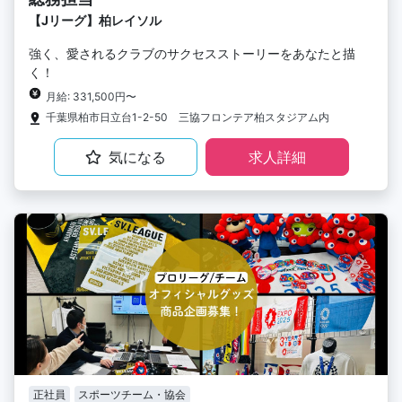
【Jリーグ】柏レイソル
強く、愛されるクラブのサクセスストーリーをあなたと描
く！
月給: 331,500円〜
千葉県柏市日立台1-2-50 三協フロンテア柏スタジアム内
気になる
求人詳細
正社員
スポーツチーム・協会