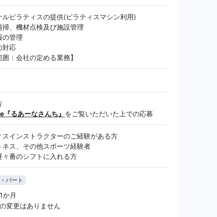
ナルピラティスの提供(ピラティスマシン利用)
清掃、機材点検及び施設管理
報の管理
の対応
範囲：会社の定める業務】
方
ube『るあーなさんち』
をご覧いただいた上での応募
ィスインストラクターのご経験がある方
トネス、その他スポーツ経験者
遅々番のシフトに入れる方
・パート
 1か月
件の変更はありません