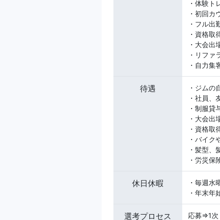
・体験トレ
・初回カウ
・フル出勤
・資格取
・大会出
・リファラ
・自力集客
待遇
・ジムの
・社員、
・制服貸与
・大会出
・資格取得
・バイク
・髪型、
・労災保
休日休暇
・毎週水
・年末年始
選考プロセス
応募⇒1