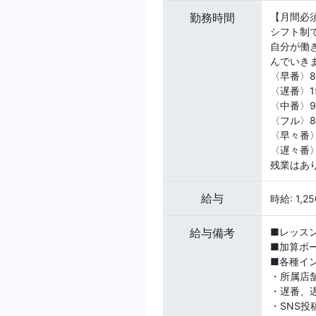
勤務時間
【月間必
シフト制
自分が働
んでいき
〈早番〉8:
〈遅番〉15
〈中番〉9:
〈フル〉8:
〈早々番〉8
〈遅々番〉1
残業はあ
給与
時給: 1,2
給与備考
■レッスン
■加算ボ
■各種イ
・​所属店
・遅番、
・SNS投稿