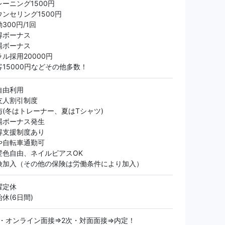
ーニング1500円
ンセリング1500円
300円/1回
得ボーナス
場ボーナス
ル採用20000円
15000円などその他多数！
自由利用
友人割引制度
(冬はトレーナー、夏はTシャツ)
場ボーナス発生
支援制度あり​
や自転車通勤可
髪色自由、ネイルピアスOK
険加入（その他の保険は労働条件により加入）
曜定休
休(6日間)
次・オンライン面接⇒2次・対面面接⇒内定！