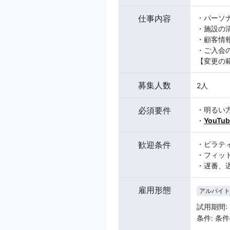
仕事内容
・パーソ
・施設の
・顧客情
・ご入会
【変更の
募集人数
2人
必須要件
・明るい
・
YouT
歓迎条件
・ピラテ
・フィッ
・遅番、
雇用形態
アルバイト
試用期間:
条件: 条