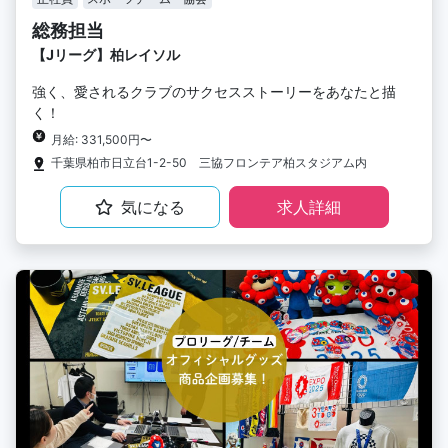
総務担当
【Jリーグ】柏レイソル
強く、愛されるクラブのサクセスストーリーをあなたと描
く！
月給: 331,500円〜
千葉県柏市日立台1-2-50 三協フロンテア柏スタジアム内
気になる
求人詳細