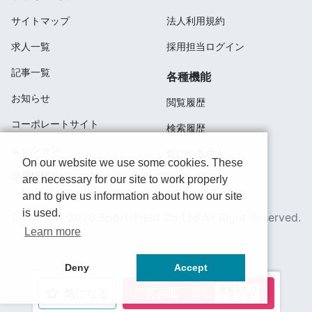
サイトマップ
法人利用規約
求人一覧
採用担当ログイン
記事一覧
各種機能
お知らせ
閲覧履歴
コーポレートサイト
検索履歴
ミッション
気になる求人
On our website we use some cookies. These
採用情報
are necessary for our site to work properly
応募済み
and to give us information about how our site
is used.
Copyright 2020 SportsField Co Ltd.All Right Reserved.
Learn more
Deny
Accept
簡単&すぐ
応募画面へ進む
気になる
できます!