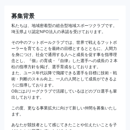
募集背景
私たちは、地域密着型の総合型地域スポーツクラブです。
埼玉県より認定NPO法人の承認を受けております。
その中のフットボールクラブでは、世界で戦えるフットボ
ーラーを育てることを最終の目標とするとともに、人間力
を身につけ、社会で通用する人へと成⾧を促す事を指導理
念とし、『個』の育成・『自律』した選手への成長の 2 本
柱の指導方針を掲げ、選手育成をしております。
また、ユース年代以降で飛躍できる選手を目標に技術・戦
術・判断のスキル向上、一人の人間として成長ができるよ
うに指導しております。
OBにはJリーグクラブで活躍しているほどのプロ選手も輩
出しております。
この度、更なる事業拡大に向けて新しい仲間を募集いたし
ます。
あなたが競技者として感じてきたことや伝えたいことを子