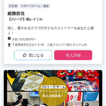
正社員
スポーツチーム・協会
総務担当
【Jリーグ】柏レイソル
強く、愛されるクラブのサクセスストーリーをあなたと描
く！
月給: 331,500円〜
千葉県柏市日立台1-2-50 三協フロンテア柏スタジアム内
気になる
求人詳細