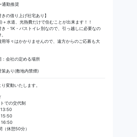
ー通勤推奨
付きの借り上げ社宅あり】
万円)＋水道、光熱費だけで住むことが出来ます！！
付き・1K・バストイレ別なので、引っ越しに必要なの
け。
費用等々はかかりませんので、遠方からのご応募も大
！
囲：会社の定める場所
策あり(敷地内禁煙)
より変動いたします。
ィ
フトでの交代制
～13:50
～15:50
～16:50
間（休憩50分）