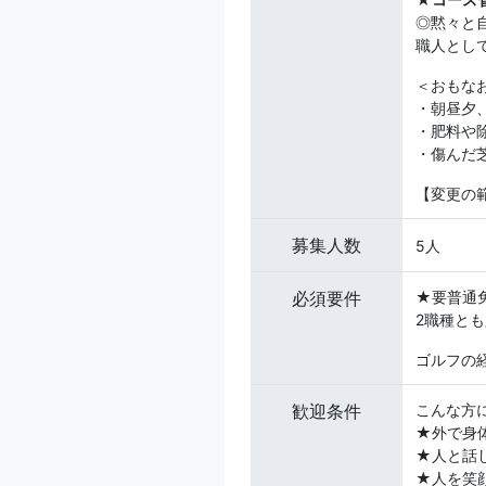
◎黙々と
職人とし
＜おもな
・朝昼夕
・肥料や
・傷んだ
【変更の
募集人数
5人
必須要件
★要普通免
2職種と
ゴルフの
歓迎条件
こんな方
★外で身
★人と話
★人を笑