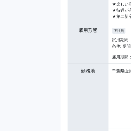
★楽しい
★待遇が
★第二新
雇用形態
正社員
試用期間:
条件: 
雇用期間
勤務地
千葉県山武