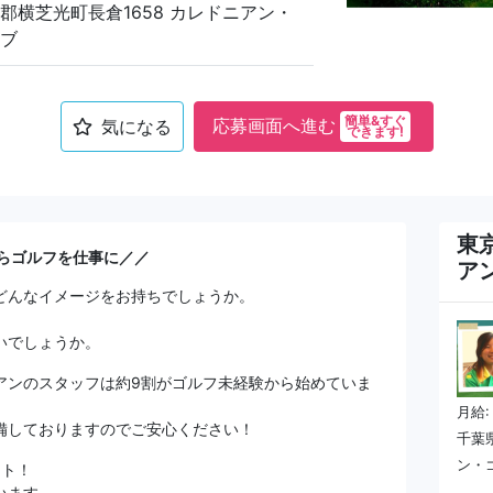
郡横芝光町長倉1658 カレドニアン・
ブ
簡単&すぐ
応募画面へ進む
気になる
できます!
東
からゴルフを仕事に／／
ア
どんなイメージをお持ちでしょうか。
』
いでしょうか。
アンのスタッフは約9割がゴルフ未経験から始めていま
月給:
備しておりますのでご安心ください！
千葉
ン・
ート！
います。