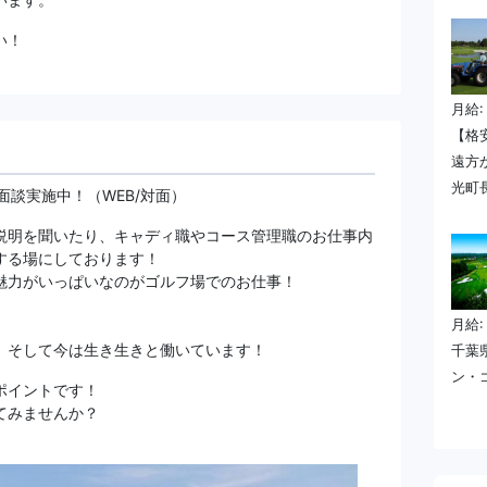
い！
月給:
【格
遠方
光町
面談実施中！（WEB/対面）
説明を聞いたり、キャディ職やコース管理職のお仕事内
する場にしております！
魅力がいっぱいなのがゴルフ場でのお仕事！
月給:
、そして今は生き生きと働いています！
千葉
ン・
ポイントです！
てみませんか？