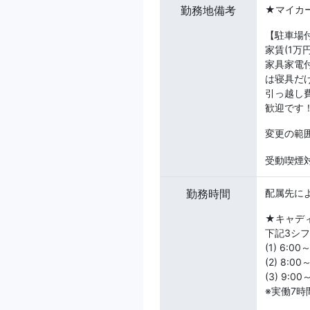
勤務地備考
★マイカ
【駐車場
家賃(1
家具家電
は寝具だ
引っ越し
歓迎です
変更の範
受動喫煙対
勤務時間
配属先に
★キャデ
下記3シ
(1) 6:00
(2) 8:00
(3) 9:00
※実働7時