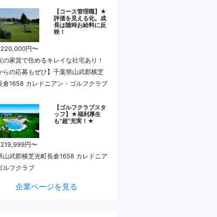
【コース管理職】★
評価を見える化。成
長は随時お給料に反
映！
 220,000円〜
安の家賃で住めるキレイな社宅あり！
からの応募もぜひ】千葉県山武郡横芝
長倉1658 カレドニアン・ゴルフクラブ
【ゴルフクラブスタ
ッフ】★福利厚生
も"超"充実！★
 219,999円〜
県山武郡横芝光町長倉1658 カレドニア
ゴルフクラブ
企業ページを見る