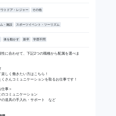
アウトドア・レジャー
その他
ム・施設
スポーツイベント・ツーリズム
体を動かす
新卒
学歴不問
適性に合わせて、下記2つの職種から配属を選べま
ィ
イ楽しく働きたい方はこちら！
たくさんコミュニケーションを取るお仕事です！
お仕事＞
とのコミュニケーション
中の道具の手入れ・サポート など
管理