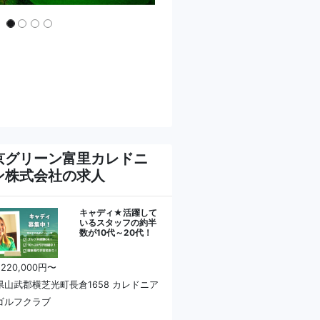
京グリーン富里カレドニ
ン株式会社の求人
キャディ★活躍して
いるスタッフの約半
数が10代～20代！
 220,000円〜
県山武郡横芝光町長倉1658 カレドニア
ゴルフクラブ