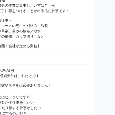
自分の作業に集中したい方はこちら！
て手に職をつけることが出来るお仕事です！
お仕事＞
、コースの芝生の刈込み、調整
除草剤、目砂の散布／散水
芝の補修、カップ切り など
範囲：会社が定める業務】
許(AT可)
も必須要件はこれだけです！
経験やスキルは必要ありません！
にはピッタリです♪
体動かす仕事をしたい
したり接する仕事がしたい
顔にするのが好き