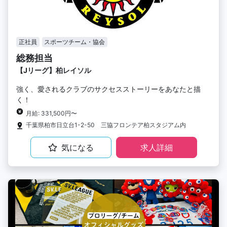
正社員
スポーツチーム・協会
総務担当
【Jリーグ】柏レイソル
強く、愛されるクラブのサクセスストーリーをあなたと描
く！
月給: 331,500円〜
千葉県柏市日立台1-2-50 三協フロンテア柏スタジアム内
気になる
求人詳細