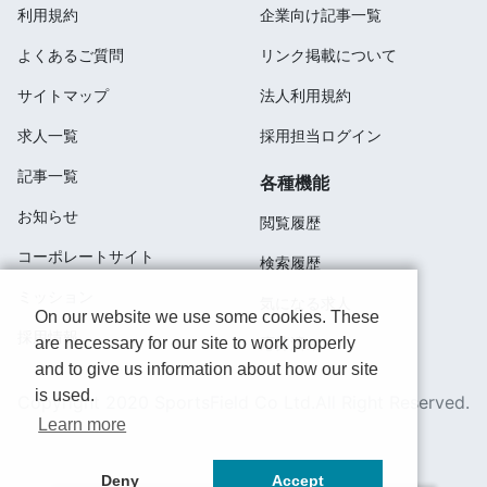
利用規約
企業向け記事一覧
よくあるご質問
リンク掲載について
サイトマップ
法人利用規約
求人一覧
採用担当ログイン
記事一覧
各種機能
お知らせ
閲覧履歴
コーポレートサイト
検索履歴
ミッション
気になる求人
On our website we use some cookies. These
採用情報
are necessary for our site to work properly
応募済み
and to give us information about how our site
is used.
Copyright 2020 SportsField Co Ltd.All Right Reserved.
Learn more
Deny
Accept