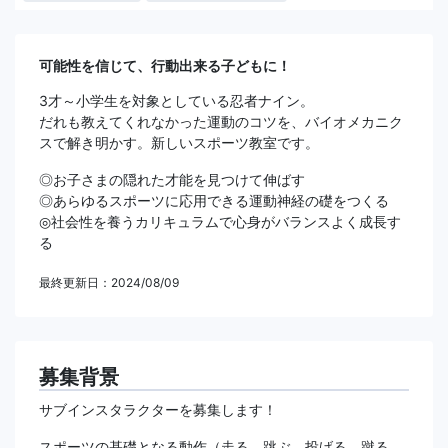
可能性を信じて、行動出来る子どもに！
3才～小学生を対象としている忍者ナイン。
だれも教えてくれなかった運動のコツを、バイオメカニク
スで解き明かす。新しいスポーツ教室です。
◎お子さまの隠れた才能を見つけて伸ばす
◎あらゆるスポーツに応用できる運動神経の礎をつくる
◎社会性を養うカリキュラムで心身がバランスよく成長す
る
最終更新日：2024/08/09
募集背景
サブインスタラクターを募集します！
スポーツの基礎となる動作（走る、跳ぶ、投げる、蹴る、