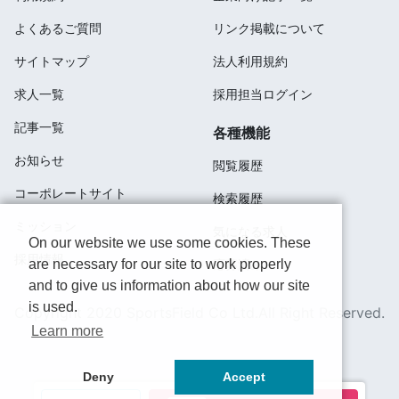
よくあるご質問
リンク掲載について
サイトマップ
法人利用規約
求人一覧
採用担当ログイン
記事一覧
各種機能
お知らせ
閲覧履歴
コーポレートサイト
検索履歴
ミッション
気になる求人
On our website we use some cookies. These
採用情報
are necessary for our site to work properly
応募済み
and to give us information about how our site
is used.
Copyright 2020 SportsField Co Ltd.All Right Reserved.
Learn more
Deny
Accept