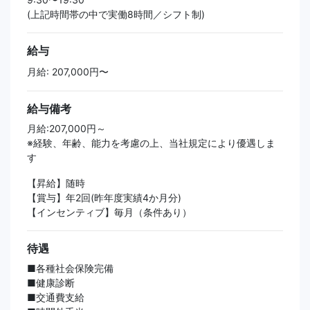
(上記時間帯の中で実働8時間／シフト制)
給与
月給: 207,000円〜
給与備考
月給:207,000円～
※経験、年齢、能力を考慮の上、当社規定により優遇しま
す
【昇給】随時
【賞与】年2回(昨年度実績4か月分)
【インセンティブ】毎月（条件あり）
待遇
■各種社会保険完備
■健康診断
■交通費支給