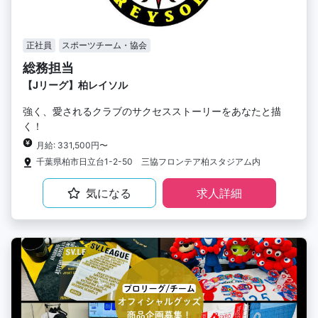
正社員
スポーツチーム・協会
総務担当
【Jリーグ】柏レイソル
強く、愛されるクラブのサクセスストーリーをあなたと描
く！
月給: 331,500円〜
千葉県柏市日立台1-2-50 三協フロンテア柏スタジアム内
気になる
求人詳細