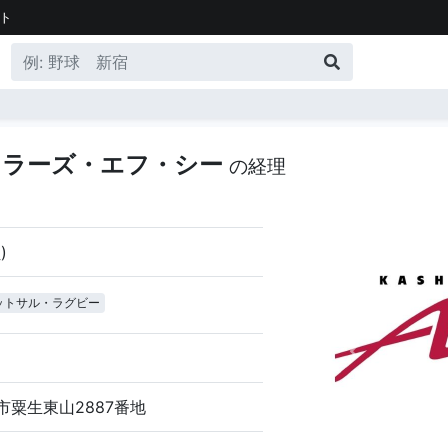
ト
トラーズ・エフ・シー
の経理
)
ットサル・ラグビー
市粟生東山2887番地