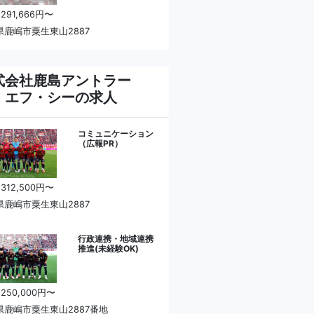
 291,666円〜
県鹿嶋市粟生東山2887
式会社鹿島アントラー
・エフ・シーの求人
コミュニケーション
（広報PR）
 312,500円〜
県鹿嶋市粟生東山2887
行政連携・地域連携
推進(未経験OK)
 250,000円〜
県鹿嶋市粟生東山2887番地