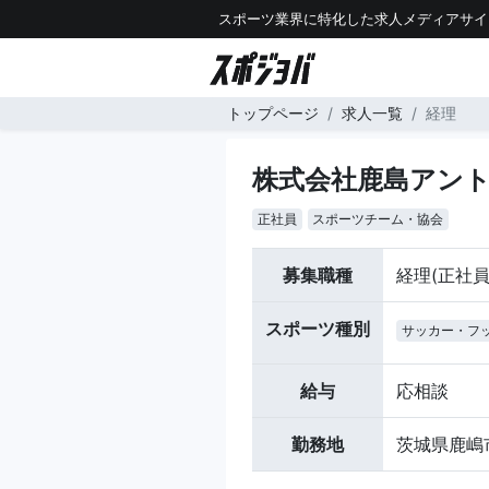
スポーツ業界に特化した求人メディアサイ
トップページ
求人一覧
経理
株式会社鹿島アン
正社員
スポーツチーム・協会
募集職種
経理(正社員
スポーツ種別
サッカー・フ
給与
応相談
勤務地
茨城県鹿嶋