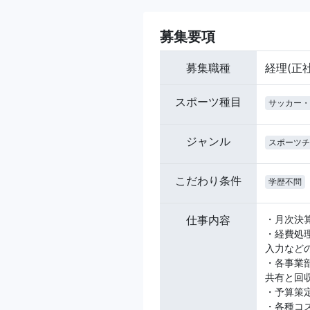
募集要項
募集職種
経理(正
スポーツ種目
サッカー・
ジャンル
スポーツチ
こだわり条件
学歴不問
仕事内容
・月次決
・経費処
入力など
・各事業
共有と回
・予算策
・各種コ