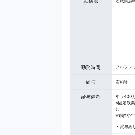
勤務地
茨城県鹿嶋
勤務時間
フルフレッ
給与
応相談
給与備考
年収400
※固定残業
む
※経験や
・賞与あ