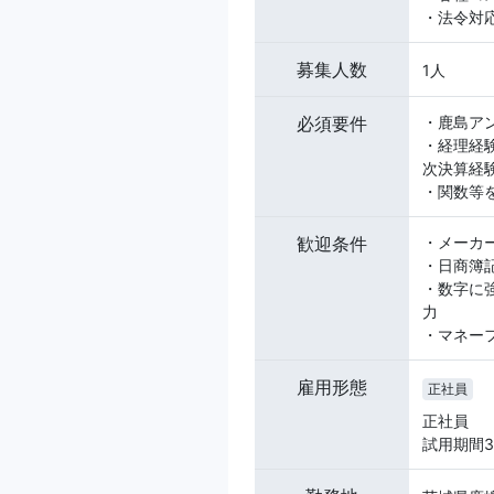
・法令対
募集人数
1人
必須要件
・鹿島ア
・経理経験
次決算経
・関数等を
歓迎条件
・メーカ
・日商簿
・数字に
力
・マネー
雇用形態
正社員
正社員
試用期間