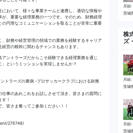
月給:
社において、様々な事業チームと連携し、適切な情報や
茨城
事が、重要な経理業務の一つです。そのため、財務経理
との円滑なコミュニケーションを取ることが非常に重要
株
く、財務や経営管理の領域での業務を経験するキャリア
ズ
社経営の根幹に関わるチャンスもあります。
島アントラーズだからこそ経験できる経理業務を通じ
に」というミッションを実現しませんか？
月給:
 鹿島アントラーズの裏側 -プロサッカークラブにおける財務
茨城
の仕事のあれこれをお話しさせて頂き、皆さまの質問に
ます！
で、皆さま奮ってご参加ください！！
vent/276748/
月給:
茨城