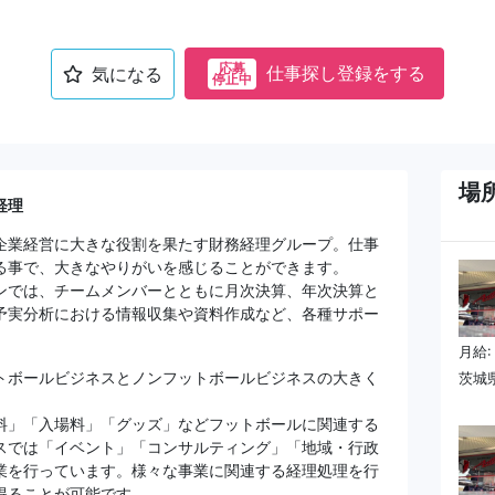
応募
仕事探し登録をする
気になる
停止中
場
経理
企業経営に大きな役割を果たす財務経理グループ。仕事
る事で、大きなやりがいを感じることができます。
ンでは、チームメンバーとともに月次決算、年次決算と
予実分析における情報収集や資料作成など、各種サポー
月給:
トボールビジネスとノンフットボールビジネスの大きく
茨城
料」「入場料」「グッズ」などフットボールに関連する
スでは「イベント」「コンサルティング」「地域・行政
業を行っています。様々な事業に関連する経理処理を行
得ることが可能です。