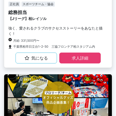
正社員
スポーツチーム・協会
総務担当
【Jリーグ】柏レイソル
強く、愛されるクラブのサクセスストーリーをあなたと描
く！
月給: 331,500円〜
千葉県柏市日立台1-2-50 三協フロンテア柏スタジアム内
気になる
求人詳細