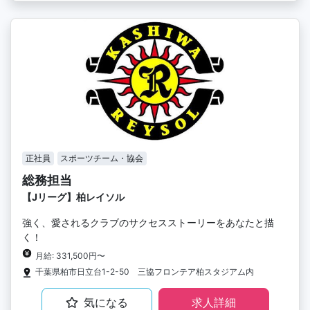
正社員
スポーツチーム・協会
総務担当
【Jリーグ】柏レイソル
強く、愛されるクラブのサクセスストーリーをあなたと描
く！
月給: 331,500円〜
千葉県柏市日立台1-2-50 三協フロンテア柏スタジアム内
気になる
求人詳細