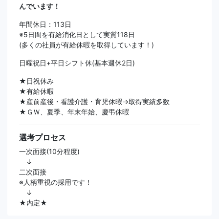
んでいます！
年間休日：113日
※5日間を有給消化日として実質118日
(多くの社員が有給休暇を取得しています！)
日曜祝日+平日シフト休(基本週休2日)
★日祝休み
★有給休暇
★産前産後・看護介護・育児休暇→取得実績多数
★ＧＷ、夏季、年末年始、慶弔休暇
選考プロセス
一次面接(10分程度)
↓
二次面接
※人柄重視の採用です！
↓
★内定★