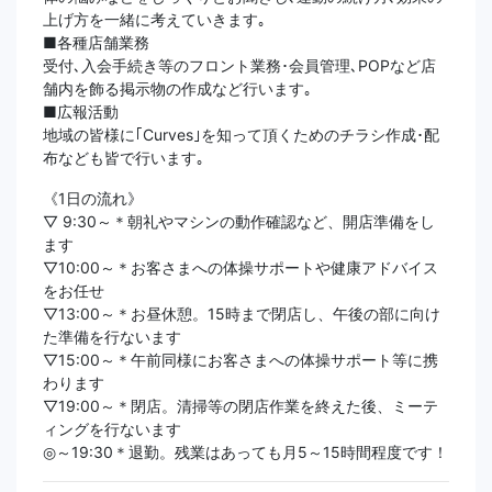
上げ方を一緒に考えていきます｡
■各種店舗業務
受付､入会手続き等のフロント業務･会員管理､POPなど店
舗内を飾る掲示物の作成など行います｡
■広報活動
地域の皆様に｢Curves｣を知って頂くためのチラシ作成･配
布なども皆で行います｡
《1日の流れ》
▽ 9:30～＊朝礼やマシンの動作確認など、開店準備をし
ます
▽10:00～＊お客さまへの体操サポートや健康アドバイス
をお任せ
▽13:00～＊お昼休憩。15時まで閉店し、午後の部に向け
た準備を行ないます
▽15:00～＊午前同様にお客さまへの体操サポート等に携
わります
▽19:00～＊閉店。清掃等の閉店作業を終えた後、ミーテ
ィングを行ないます
◎～19:30＊退勤。残業はあっても月5～15時間程度です！