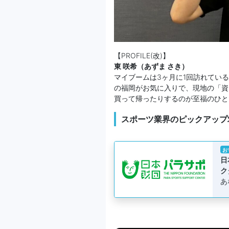
【PROFILE(改)】
東 咲希（あずま さき）
マイブームは3ヶ月に1回訪れてい
の福岡がお気に入りで、現地の「資
買って帰ったりするのが至福のひと
スポーツ業界のピックアップ
お
日
ク
あ