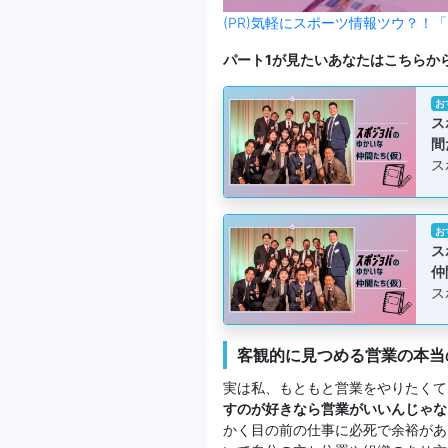
(PR)気軽にスポーツ情報ツウ？！「
パート1が見たいあなたはこちらか
お
ス
間
ス
お
ス
仲
ス
客観的に見つめる営業の本当
実は私、もともと営業をやりたくて
すのが好きなら営業がいいんじゃな
かく目の前の仕事に必死で余裕があ