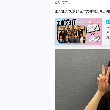
たいです。
まだまだスポジョバの仲間たちが知
お
ス
メ
お