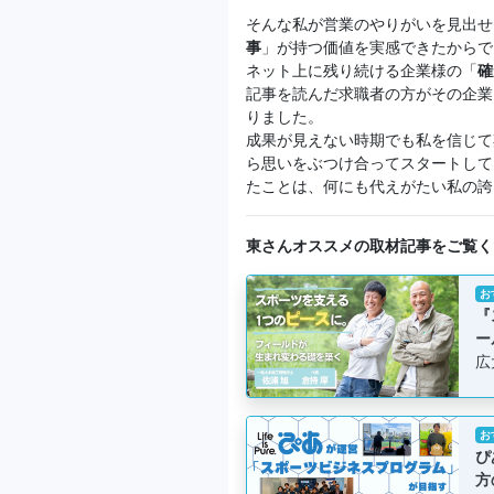
そんな私が営業のやりがいを見出せ
事
」が持つ価値を実感できたからで
ネット上に残り続ける企業様の「
確
記事を読んだ求職者の方がその企業
りました。
成果が見えない時期でも私を信じて
ら思いをぶつけ合ってスタートして
たことは、何にも代えがたい私の誇
東さんオススメの取材記事をご覧く
お
『
ー
広
お
ぴ
方