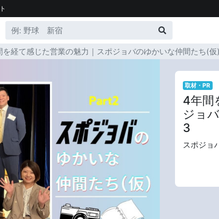
ト
間を経て感じた営業の魅力｜スポジョバのゆかいな仲間たち(仮)Pa
取材・PR
4年間
ジョバ
3
スポジョバ