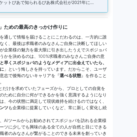
ケットぴあで知られるぴあ株式会社が2021年に…
」ための最高のきっかけ作りに
を通して情報を届けることにこだわるのは、一方的に誰
なく、最後は求職者のみなさんご自身に決断してほしい
が企業様の魅力を最大限に引き出したうえでスポジョバ
うかを決めるのは、100%求職者のみなさんご自身の意
と早くスポジョバのようなメディアに出会えていたら、
に
」という悔しさを持っています。だからこそ、ユーザ
意志で後悔のないキャリアを『
選べる状態
』を作ること
。
とだけを求めていたフェーズから、プロとしての自覚を
のために自分に何ができるかを強く意識するようになり
は、今の状態に満足して現状維持を続けるのではなく、
ンツ
も企業様に提案していくなど、常に新しく変化し続
、AIツールからお勧めされてスポジョバを訪れる企業様
ーツに少しでも興味のある全ての人が自然と目にできる
職者のみなさんが繋がることのできる未来を創っていき