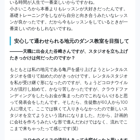
いる時間が人生で一番楽しいからですかね。
小さいころから本番よりもレッスンが大好きだったんです。
基礎トレーニングをしながら自分と向き合うみたいなレッス
ンが良かったです。だから今もレッスンをしているときが一
番楽しいのかもしれないですね。
安心して通わせられる地元のダンス教室を目指して
―――天職に出会えた谷﨑さんですが、スタジオを立ち上げ
たきっかけは何だったのですか？
もともとは私の地元である亀戸を盛り上げようとレンタルス
タジオを借りて始めたのがきっかけです。レンタルスタジオ
を私が受け継ぐ形になったのですが、ちょうどコロナウイル
スが流行し始めて。かなり苦しかったですが、クラウドファ
ンディングをしたらお金が集まったのでこれならいけると思
って発表会をしたんです。そしたら、生徒数が60人から100
人に増えて。ここでは狭くて入りきらなかったので新しいス
タジオを立てようという流れになりました。だから、計画的
に会社を作ろうみたいな形で進んだわけではなく、流れでこ
こまで来ちゃったって感じです(笑)
―――コロナウイルスの流行もあって大変だったと思います