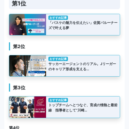
第1位
おすすめ記事
「バスケの魅力を伝えたい」佐賀バルーナー
ズで叶える夢
第2位
おすすめ記事
サッカーエージェントのリアル。Jリーガー
のキャリア形成を支える…
第3位
おすすめ記事
トップチームへとつなぐ、育成の情熱と最前
線 指導者として“川崎…
第4位