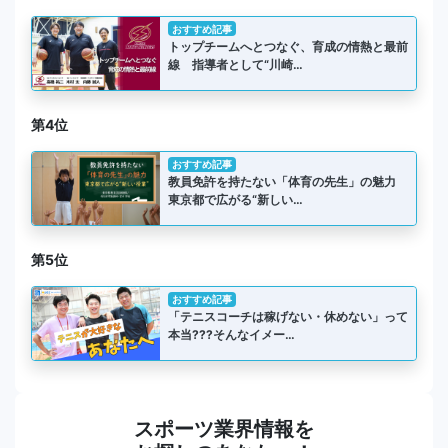
おすすめ記事
トップチームへとつなぐ、育成の情熱と最前
線 指導者として“川崎…
第4位
おすすめ記事
教員免許を持たない「体育の先生」の魅力
東京都で広がる“新しい…
第5位
おすすめ記事
「テニスコーチは稼げない・休めない」って
本当???そんなイメー…
スポーツ業界情報を