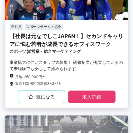
正社員
スポーツチーム・協会
【社長は元なでしこJAPAN！】セカンドキャリ
アに悩む若者が成長できるオフィスワーク
スポーツ✖️営業・総合マーケティング
事業拡大に伴いスタッフ大募集！ 研修制度が充実しているの
で未経験でも安心して始められます。
月給: 250,000円〜
東京都新宿区西新宿3−3−13
気になる
求人詳細