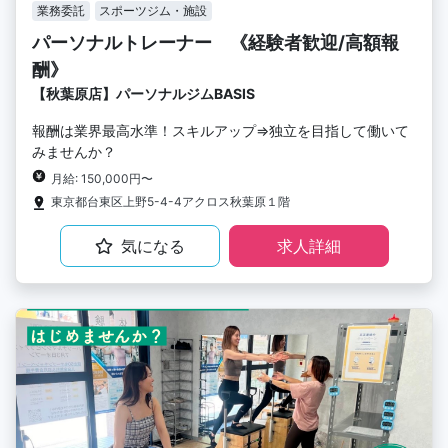
業務委託
スポーツジム・施設
パーソナルトレーナー 《経験者歓迎/高額報
酬》
【秋葉原店】パーソナルジムBASIS
報酬は業界最高水準！スキルアップ⇒独立を目指して働いて
みませんか？
月給: 150,000円〜
東京都台東区上野5-4-4アクロス秋葉原１階
気になる
求人詳細