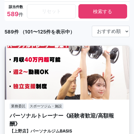
該当件数
リセット
589
件
589件 （101〜125件を表示中）
業務委託
スポーツジム・施設
パーソナルトレーナー《経験者歓迎/高額報
酬》
【上野店】パーソナルジムBASIS