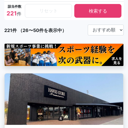
該当件数
リセット
221
件
221件 （26〜50件を表示中）