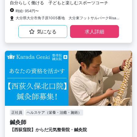
自分らしく働ける 子どもと楽しむスポーツコーチ
時給: 954円〜
大分県大分市角子原1005番地 大分東フットサルパークRisanaRosso
気になる
求人詳細
正社員
ヘルスケア（栄養・治癒・施術）
鍼灸師
【西荻窪院】からだ元気整骨院・鍼灸院