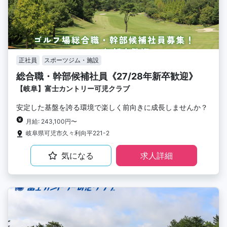
正社員
スポーツジム・施設
総合職・幹部候補社員《27/28年新卒歓迎》
【岐阜】富士カントリー可児クラブ
安定した基盤を誇る環境で楽しく前向きに成長しませんか？
月給: 243,100円〜
岐阜県可児市久々利向平221-2
気になる
求人詳細