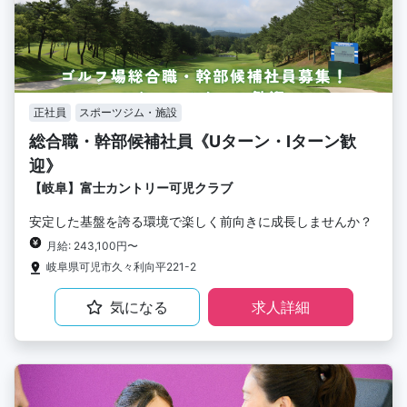
正社員
スポーツジム・施設
総合職・幹部候補社員《Uターン・Iターン歓
迎》
【岐阜】富士カントリー可児クラブ
安定した基盤を誇る環境で楽しく前向きに成長しませんか？
月給: 243,100円〜
岐阜県可児市久々利向平221-2
気になる
求人詳細