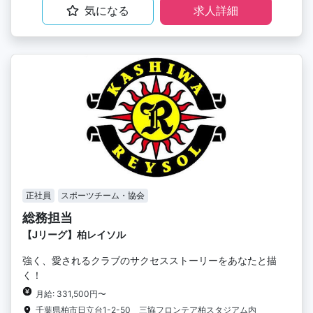
気になる
求人詳細
正社員
スポーツチーム・協会
総務担当
【Jリーグ】柏レイソル
強く、愛されるクラブのサクセスストーリーをあなたと描
く！
月給: 331,500円〜
千葉県柏市日立台1-2-50 三協フロンテア柏スタジアム内