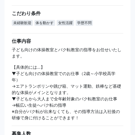
こだわり条件
未経験歓迎
体を動かす
女性活躍
学歴不問
仕事内容
子ども向けの体操教室とバク転教室の指導をお任せいたし
ます。
【具体的には…】
▼子ども向けの体操教室でのお仕事（2歳～小学校高学
年）
→エアトランポリンや跳び箱、マット運動、鉄棒など基礎
的な体操がメインとなります。
▼子どもから大人まで全年齢対象のバク転教室のお仕事
→幅広い生徒へバク転の指導
※自分がバク転が出来なくても、その指導方法は入社後の
研修で身に付けることができます！
募集人数