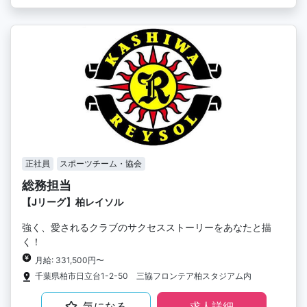
正社員
スポーツチーム・協会
総務担当
【Jリーグ】柏レイソル
強く、愛されるクラブのサクセスストーリーをあなたと描
く！
月給: 331,500円〜
千葉県柏市日立台1-2-50 三協フロンテア柏スタジアム内
気になる
求人詳細