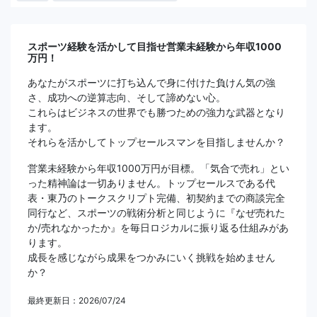
スポーツ経験を活かして目指せ営業未経験から年収1000
万円！
あなたがスポーツに打ち込んで身に付けた負けん気の強
さ、成功への逆算志向、そして諦めない心。
これらはビジネスの世界でも勝つための強力な武器となり
ます。
それらを活かしてトップセールスマンを目指しませんか？
営業未経験から年収1000万円が目標。「気合で売れ」とい
った精神論は一切ありません。トップセールスである代
表・東乃のトークスクリプト完備、初契約までの商談完全
同行など、スポーツの戦術分析と同じように『なぜ売れた
か/売れなかったか』を毎日ロジカルに振り返る仕組みがあ
ります。
成長を感じながら成果をつかみにいく挑戦を始めません
か？
最終更新日：2026/07/24