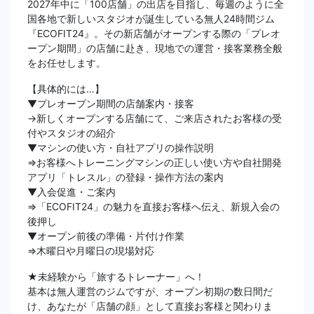
2027年中に「100店舗」の出店を目指し、毎週のように全
国各地で新しいスタジオが誕生している無人24時間ジム
『ECOFIT24』。その新店舗がオープンする際の「プレオ
ープン期間」の店舗に赴き、現地での運営・接客業務全般
をお任せします。
【具体的には…】
▼プレオープン期間の店舗案内・接客
→新しくオープンする店舗にて、ご来店されたお客様の受
付やスタジオの紹介
▼マシンの使い方・自社アプリの操作説明
⇒お客様へトレーニングマシンの正しい使い方や自社開発
アプリ「トレスル」の登録・操作方法の案内
▼入会促進・ご案内
⇒「ECOFIT24」の魅力を直接お客様へ伝え、新規入会の
後押し
▼オープン前後の準備・片付け作業
⇒木曜日や月曜日の現場対応
★未経験から「旅するトレーナー」へ！
基本は無人運営のジムですが、オープン初期の数日間だ
け、あなたが「店舗の顔」として直接お客様と関わりま