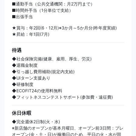
■通勤手当（公共交通機関：月2万円まで）
■時間外手当（1分単位で支給）
■出張手当
★賞与：年2回(6・12月)※3か月～5か月分(昨年度実績)
★昇給：年1回(7月)
待遇
◆社会保険完備(健康、雇用、厚生、労災)
◆退職金制度
◆引っ越し費用補助(規定内支給)
◆UIターン支援あり
◆研修制度
◆ECOFIT24の使用料無料
◆フィットネスコンテストサポート(参加費・遠征費)
休日休暇
◆完全週休2日制(火・水)
※新店舗のオープンが基本月曜日、オープン前3日間：プレ
オープン(金・土・日)が稼働日のため、平日の火・水が固