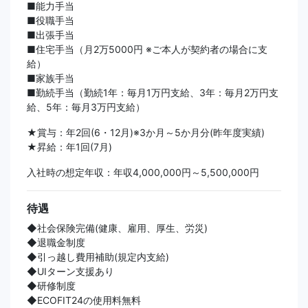
■能力手当
■役職手当
■出張手当
■住宅手当（月2万5000円 ※ご本人が契約者の場合に支
給）
■家族手当
■勤続手当（勤続1年：毎月1万円支給、3年：毎月2万円支
給、5年：毎月3万円支給）
★賞与：年2回(6・12月)※3か月～5か月分(昨年度実績)
★昇給：年1回(7月)
入社時の想定年収：年収4,000,000円～5,500,000円
待遇
◆社会保険完備(健康、雇用、厚生、労災)
◆退職金制度
◆引っ越し費用補助(規定内支給)
◆UIターン支援あり
◆研修制度
◆ECOFIT24の使用料無料