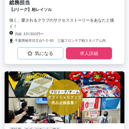
総務担当
【Jリーグ】柏レイソル
強く、愛されるクラブのサクセスストーリーをあなたと描
く！
月給: 331,500円〜
千葉県柏市日立台1-2-50 三協フロンテア柏スタジアム内
気になる
求人詳細